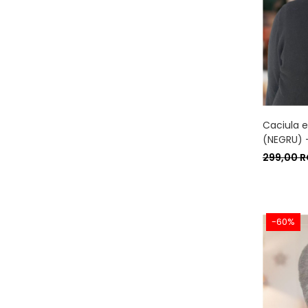
Caciula e
(NEGRU) 
299,00 
-60%