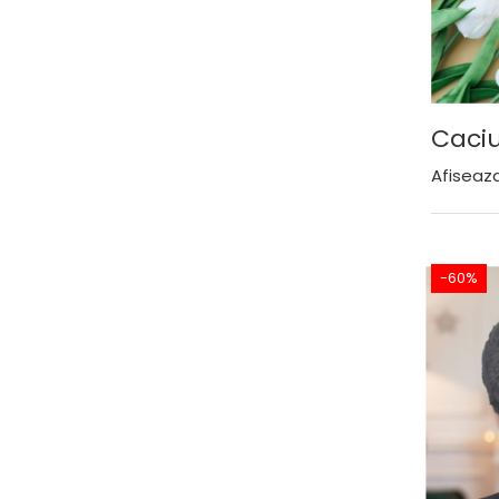
Caciu
Afiseaza
-60%