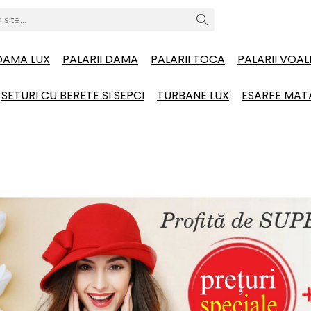
 DAMA LUX
PALARII DAMA
PALARII TOCA
PALARII VOA
SETURI CU BERETE SI SEPCI
TURBANE LUX
ESARFE MAT