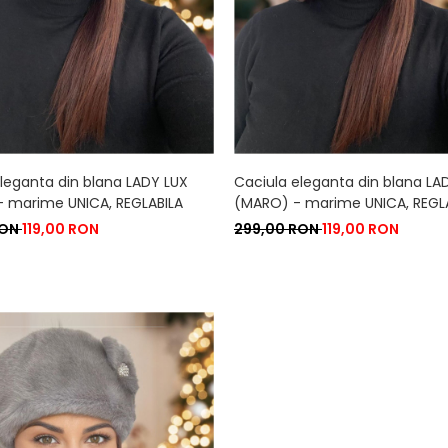
leganta din blana LADY LUX
Caciula eleganta din blana LA
- marime UNICA, REGLABILA
(MARO) - marime UNICA, REGL
RON
119,00 RON
299,00 RON
119,00 RON