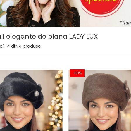
li elegante de blana LADY LUX
:
1-
4
din
4
produse
-60%