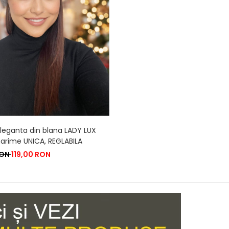
leganta din blana LADY LUX
arime UNICA, REGLABILA
RON
119,00 RON