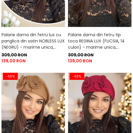
Palarie dama din fetru lux cu
Palarie dama din fetru tip
panglica din satin NOBLESS LUX
toca REGINA LUX (FUCSIA, 14
(NEGRU) - marime unica,
culori) - marime unica,
reglabila
reglabila
309,00 RON
309,00 RON
139,00 RON
139,00 RON
-55%
-55%