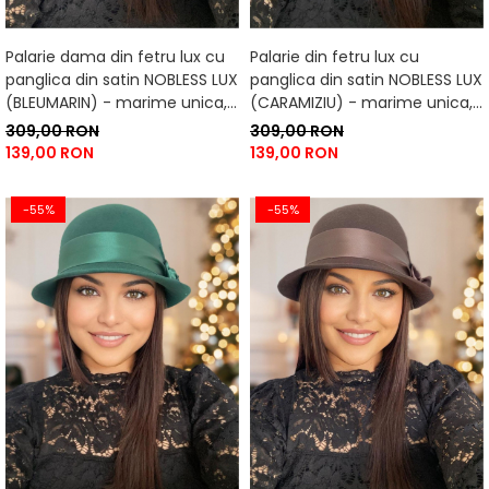
Palarie dama din fetru lux cu
Palarie din fetru lux cu
panglica din satin NOBLESS LUX
panglica din satin NOBLESS LUX
(BLEUMARIN) - marime unica,
(CARAMIZIU) - marime unica,
reglabila
reglabila
309,00 RON
309,00 RON
139,00 RON
139,00 RON
-55%
-55%