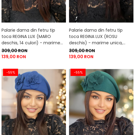
Palarie dama din fetru tip
Palarie dama din fetru tip
toca REGINA LUX (MARO
toca REGINA LUX (ROSU
deschis, 14 culori) - marime
deschis) - marime unica,
unica, reglabila
reglabila
309,00 RON
309,00 RON
139,00 RON
139,00 RON
-55%
-55%