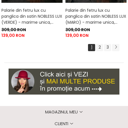
Palarie din fetru lux cu
Palarie din fetru lux cu
panglica din satin NOBLESS LUX
panglica din satin NOBLESS LUX
(VERDE) - marime unica,
(MARO) - marime unica,
reglabila
reglabila
309,00 RON
309,00 RON
139,00 RON
139,00 RON
1
2
3
MAGAZINUL MEU
CLIENTI