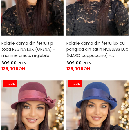
Palarie dama din fetru tip
Palarie dama din fetru lux cu
toca REGINA LUX (GRENA) -
panglica din satin NOBLESS LUX
marime unica, reglabila
(MARO cappuccino) -
marime unica, reglabila
309,00 RON
309,00 RON
139,00 RON
139,00 RON
-55%
-55%