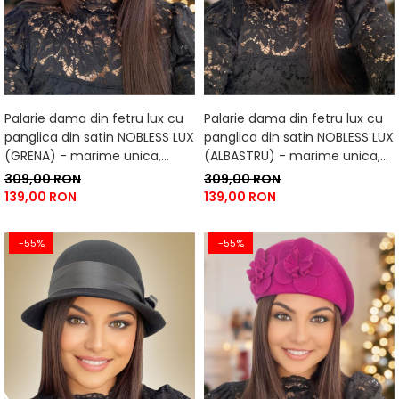
Palarie dama din fetru lux cu
Palarie dama din fetru lux cu
panglica din satin NOBLESS LUX
panglica din satin NOBLESS LUX
(GRENA) - marime unica,
(ALBASTRU) - marime unica,
reglabila
reglabila
309,00 RON
309,00 RON
139,00 RON
139,00 RON
-55%
-55%