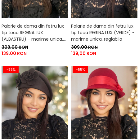
Palarie de dama din fetru lux
Palarie de dama din fetru lux
tip toca REGINA LUX
tip toca REGINA LUX (VERDE) -
(ALBASTRU) - marime unica,
marime unica, reglabila
reglabila
309,00 RON
309,00 RON
139,00 RON
139,00 RON
-55%
-55%