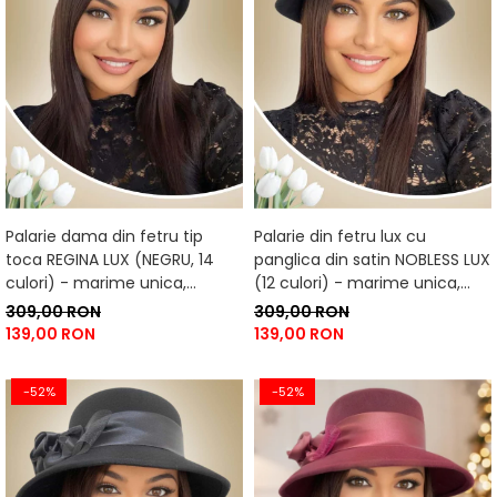
Palarie dama din fetru tip
Palarie din fetru lux cu
toca REGINA LUX (NEGRU, 14
panglica din satin NOBLESS LUX
culori) - marime unica,
(12 culori) - marime unica,
reglabila
reglabila
309,00 RON
309,00 RON
139,00 RON
139,00 RON
-52%
-52%