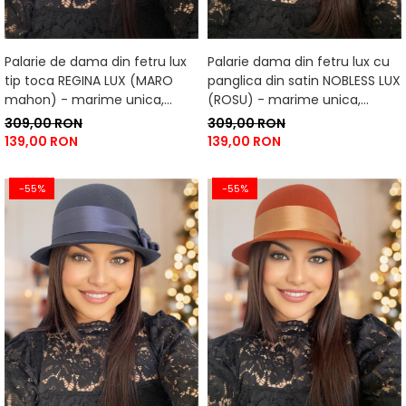
Palarie de dama din fetru lux
Palarie dama din fetru lux cu
tip toca REGINA LUX (MARO
panglica din satin NOBLESS LUX
mahon) - marime unica,
(ROSU) - marime unica,
reglabila
reglabila
309,00 RON
309,00 RON
139,00 RON
139,00 RON
-55%
-55%