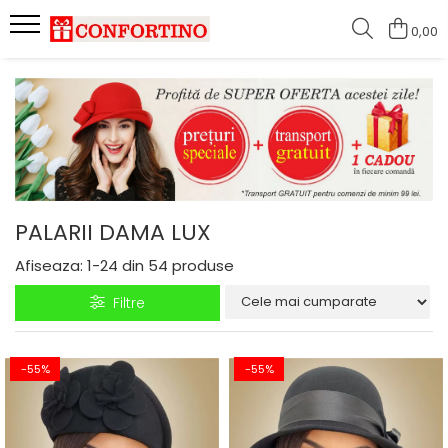
0,00
PALARII DAMA LUX
Afiseaza:
1-
24
din
54
produse
Filtre
-55%
-55%