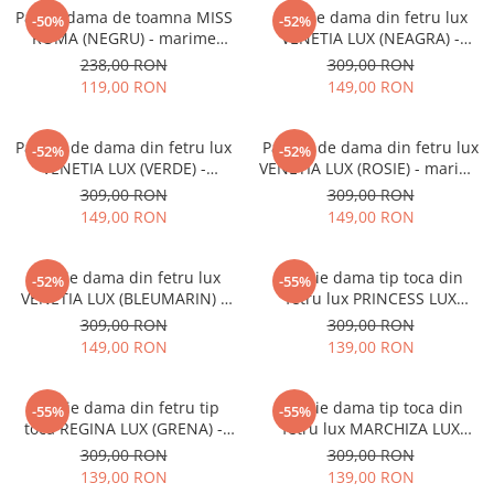
Palarii dama de toamna MISS
Palarie dama din fetru lux
-50%
-52%
ROMA (NEGRU) - marime
VENETIA LUX (NEAGRA) -
unica, reglabila
marime unica, reglabila
238,00 RON
309,00 RON
119,00 RON
149,00 RON
Palarie de dama din fetru lux
Palarie de dama din fetru lux
-52%
-52%
VENETIA LUX (VERDE) -
VENETIA LUX (ROSIE) - marime
marime unica, reglabila
unica, reglabila
309,00 RON
309,00 RON
149,00 RON
149,00 RON
Palarie dama din fetru lux
Palarie dama tip toca din
-52%
-55%
VENETIA LUX (BLEUMARIN) -
fetru lux PRINCESS LUX
marime unica, reglabila
(MARO cappucino) - marime
309,00 RON
309,00 RON
unica, reglabila
149,00 RON
139,00 RON
Palarie dama din fetru tip
Palarie dama tip toca din
-55%
-55%
toca REGINA LUX (GRENA) -
fetru lux MARCHIZA LUX
marime unica, reglabila
(MARO mahon) - marime
309,00 RON
309,00 RON
unica, reglabila
139,00 RON
139,00 RON