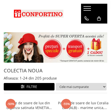
COLECTIA NOUA
Afiseaza:
1-
24
din
205
produse
FILTRE
Palarie de soare de lux din
Palarie de soare de lux Coralia
-50%
-55%
organza satinata VENETIA
Lux (ALB) - marime unica,