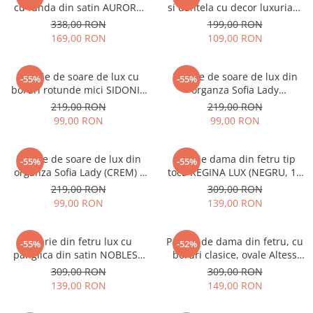
cu funda din satin AURORA
si dantela cu decor luxuriant
LUX (ROZ pudra) - marime
AMERICA CHIC (NEGRU) -
338,00 RON
199,00 RON
unica, reglabila
marime unica, reglabila
169,00 RON
109,00 RON
Palarie de soare de lux cu
Palarie de soare de lux din
-55%
-55%
boruri rotunde mici SIDONIA
organza Sofia Lady
CHIC (CREM) - marime unica,
(BLEUMARIN) - marime unica,
219,00 RON
219,00 RON
reglabila
reglabila
99,00 RON
99,00 RON
Palarie de soare de lux din
Palarie dama din fetru tip
-55%
-55%
organza Sofia Lady (CREM) -
toca REGINA LUX (NEGRU, 14
marime unica, reglabila
culori) - marime unica,
219,00 RON
309,00 RON
reglabila
99,00 RON
139,00 RON
Palarie din fetru lux cu
Palarie de dama din fetru, cu
-55%
-52%
panglica din satin NOBLESS
boruri clasice, ovale Altess
LUX (12 culori) - marime
(A153N-NEGRU)
309,00 RON
309,00 RON
unica, reglabila
139,00 RON
149,00 RON