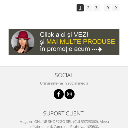
1
2
3
9
...
SOCIAL
Urmareste-ne in social media
SUPORT CLIENTI
Magazin ONLINE SHOP2GO SRL (CUI 39723062): Aleea
Infratirea nr.4, Campina, Prahova, 105600,