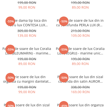
CHIC (MOV+ARAMIU) - marime
reglabila
199,00 RON
199,00 RON
unica, reglabila
99,00 RON
89,00 RON
Palarie dama tip toca din
Palarie de soare de lux din in
-55%
-50%
fetru lux CONTESA LUX
cu semifunda PERLA LUX (ROZ
(GRENA) - marime unica,
perlat) - marime unica,
309,00 RON
219,00 RON
reglabila
reglabila
139,00 RON
109,00 RON
Palarie de soare de lux Coralia
Palarie de soare de lux Coralia
-55%
-55%
Lux (BLEUMARIN) - marime
Lux (NEGRU) - marime unica,
unica, reglabila
reglabila
199,00 RON
199,00 RON
89,00 RON
89,00 RON
Palarie soare de lux din
Palarie soare de lux din sizal
-50%
-50%
organza cu margini dantelate
cu funda din satin AURORA
SPLENDOR LUX (NEGRU) -
LUX (GRENA) - marime unica,
199,00 RON
338,00 RON
marime unica, reglabila
reglabila
99,00 RON
169,00 RON
Palarie soare de lux din sizal
Palarie soare lux din organza
-50%
-45%