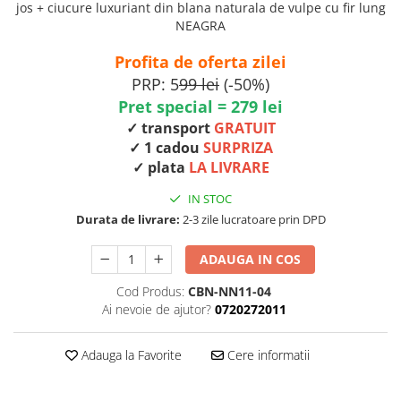
jos +
ciucure luxuriant din blana naturala de vulpe cu fir lung
NEAGRA
Profita de oferta zilei
PRP: 5
99 lei
(-50%)
Pret special = 279 lei
✓ transport
GRATUIT
✓ 1 cadou
SURPRIZA
✓ plata
LA LIVRARE
IN STOC
Durata de livrare:
2-3 zile lucratoare prin DPD
ADAUGA IN COS
Cod Produs:
CBN-NN11-04
Ai nevoie de ajutor?
0720272011
Adauga la Favorite
Cere informatii