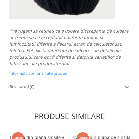
*Va rugam sa retineti ca o usoara discrepanta de culoare
ar trebui sa fie acceptabila datorita luminii si
luminozitatii diferite a fiecarui ecran de calculator sau
telefon. Pot exista diferente de culoare sau detalii ale
produsului care pot fi diferite si datorita variatiilor de
fabricatie ale producatorului.
Informatii conformitate produs
Review-uri
(0)
PRODUSE SIMILARE
Caciula din blana sinsila +
Caciula din blana de sinsila
-40%
-53%