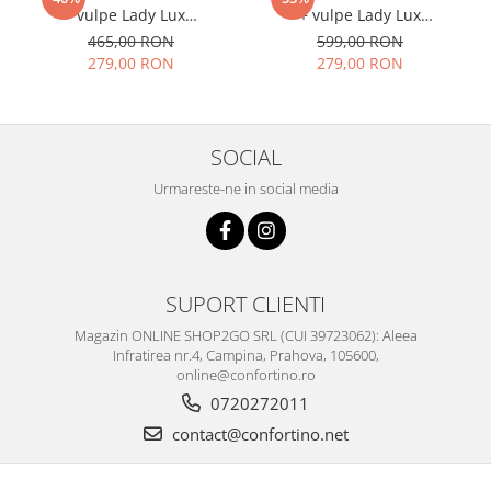
vulpe Lady Lux
+ vulpe Lady Lux
(NEGRU+GRI/MARO spicat) -
(NEGRU+GRI spicat) -
465,00 RON
599,00 RON
marime universala
marime universala
279,00 RON
279,00 RON
SOCIAL
Urmareste-ne in social media
SUPORT CLIENTI
Magazin ONLINE SHOP2GO SRL (CUI 39723062): Aleea
Infratirea nr.4, Campina, Prahova, 105600,
online@confortino.ro
0720272011
contact@confortino.net