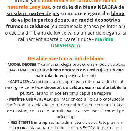
lux
alegand
noul model de caciula din blana
naturala Lady Lux
,
o caciula din
blana NEAGRA de
sinsila in partea de jos
si ciucure elegant din
blana
de vulpe in partea de sus
,
un model deopotriva
frumos
si calduros
(cu captuseala groasa pe interior)
o caciula din blana de lux ce va da un aer de eleganta si
rafinament aparte oricarei tinute
-
marime
UNIVERSALA
Detaliile acestor caciuli de blana
•
MODEL
DEOSEBIT
cu imbinari elegante de culori si modele de blana
blana naturala de sinsila
(jos)
+ blana
•
MATERIAL EXTERIOR
:
naturala de vulpe
(sus, la mot)
caciulile au o captuseala interioara din tricot
•
CAPTUSEALA
:
raiat gros ce le face
deosebit de calduroase si confortabile la
purtat
, lasand in acelasi timp capul sa respire
Marime UNIVERSALA
: pe interior caciulile au o captuseala
•
confortabila si elastica din tricot calduros cu continut ridicat
de elastan, ceea ce le permite sa se aseze usor si comod pe
orice cap
•
REZISTENTE
in timp
: realizate din materiale de calitate premium
blana naturala de sisnila NEAGRA in partea de
•
CULORI
: