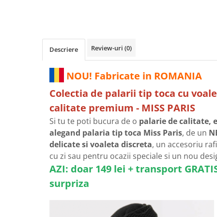
Review-uri
(0)
Descriere
NOU! Fabricate in ROMANIA
Colectia de palarii tip toca cu voal
calitate premium - MISS PARIS
Si tu te poti b
ucura de o
palarie de calitate,
alegand palaria tip toca Miss Paris
, de un
NE
delicate si voaleta discreta
, un accesoriu raf
cu zi sau pentru ocazii speciale si un nou des
AZI: doar 149 lei + transport GRAT
surpriza