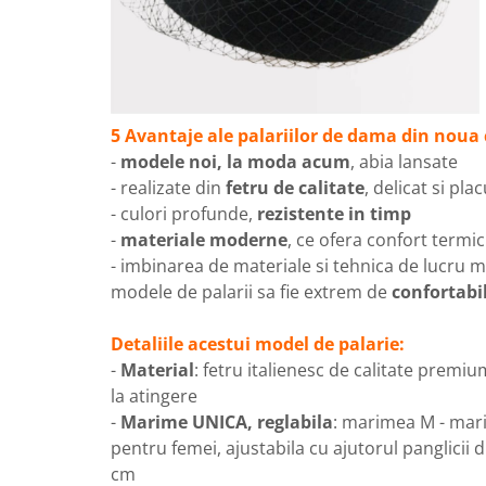
5 Avantaje ale palariilor de dama din noua 
-
modele noi, la moda acum
, abia lansate
- realizate din
fetru de calitate
, delicat si pla
- culori profunde,
rezistente in timp
-
materiale moderne
, ce ofera confort termic
- imbinarea de materiale si tehnica de lucru 
modele de palarii sa fie extrem de
confortabil
Detaliile acestui model de palarie:
-
Material
: fetru italienesc de calitate premiu
la atingere
-
Marime UNICA, reglabila
: marimea M - mar
pentru femei, ajustabila cu ajutorul panglicii di
cm