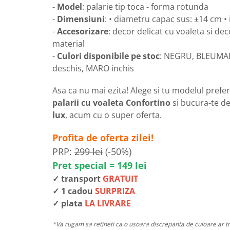
-
Model
: palarie tip toca - forma rotunda
-
Dimensiuni
: • diametru capac sus: ±14 cm • 
-
Accesorizare
: decor delicat cu voaleta si dec
material
-
Culori disponibile pe stoc
: NEGRU, BLEUMA
deschis, MARO inchis
Asa ca nu mai ezita! Alege si tu modelul prefe
palarii cu voaleta Confortino
si bucura-te d
lux
, acum cu o super oferta.
Profita de oferta zilei!
PRP:
299 lei
(-50%)
Pret special = 149 lei
✓ transport
GRATUIT
✓ 1 cadou
SURPRIZA
✓ plata
LA LIVRARE
*Va rugam sa retineti ca o usoara discrepanta de culoare ar tr