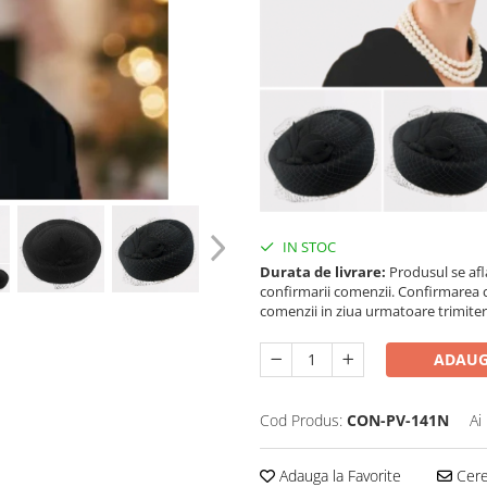
IN STOC
Durata de livrare:
Produsul se afla
confirmarii comenzii. Confirmarea 
comenzii in ziua urmatoare trimiteri
ADAUG
Cod Produs:
CON-PV-141N
Ai
Adauga la Favorite
Cere 