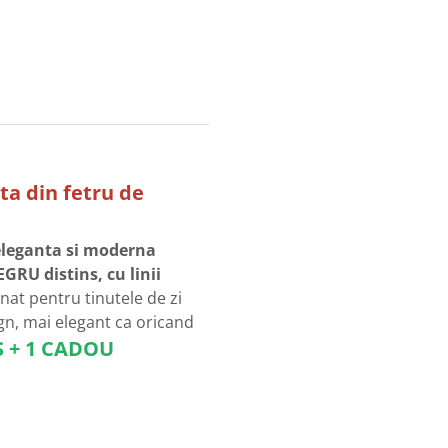
eta din fetru de
 eleganta si moderna
GRU distins, cu linii
inat pentru tinutele de zi
ign, mai elegant ca oricand
IS + 1 CADOU