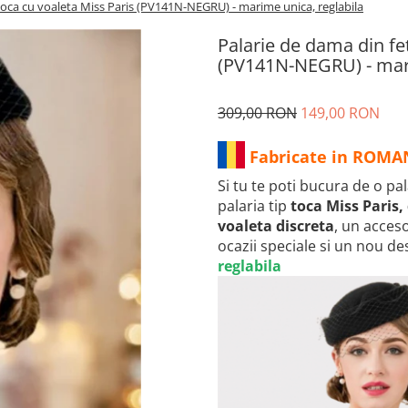
 toca cu voaleta Miss Paris (PV141N-NEGRU) - marime unica, reglabila
Palarie de dama din fet
(PV141N-NEGRU) - mari
309,00 RON
149,00 RON
Fabricate in ROMA
Si tu te poti bucura de o pa
palaria tip
toca Miss Paris, 
voaleta discreta
, un acceso
ocazii speciale si un nou de
reglabila