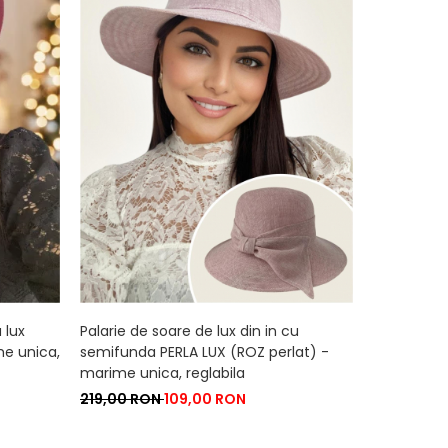
 lux
Palarie de soare de lux din in cu
Palarie de 
e unica,
semifunda PERLA LUX (ROZ perlat) -
(BLEUMARIN
marime unica, reglabila
199,00 R
219,00 RON
109,00 RON