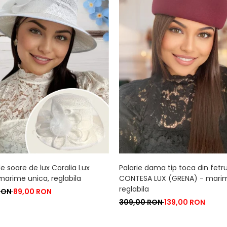
de soare de lux Coralia Lux
Palarie dama tip toca din fetru
marime unica, reglabila
CONTESA LUX (GRENA) - marim
reglabila
 RON
89,00 RON
309,00 RON
139,00 RON