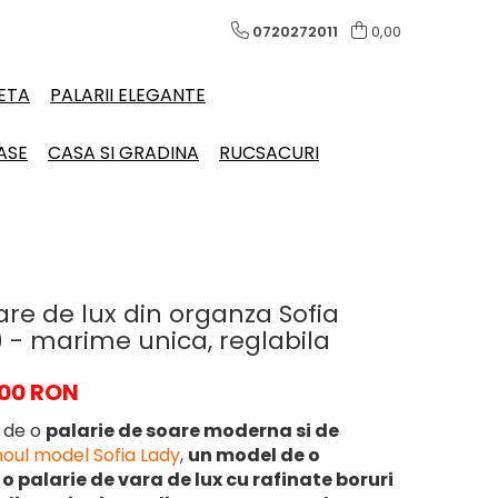
0720272011
0,00
LETA
PALARII ELEGANTE
ASE
CASA SI GRADINA
RUCSACURI
are de lux din organza Sofia
 - marime unica, reglabila
,00 RON
a de o
palarie de soare moderna si de
noul model Sofia Lady
,
un model de o
o palarie de vara de lux cu rafinate boruri