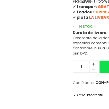
PRP:
219lei
(-55%
✓ transport
GRAT
✓ 1 cadou
SURPRI
✓ plata
LA LIVRAR
IN STOC
Durata de livrare:
*
lucratoare de la dat
expedierii comenzii
confirmare in ziua l
prin DPD.
Cod Produs:
CON-P
Cere informatii