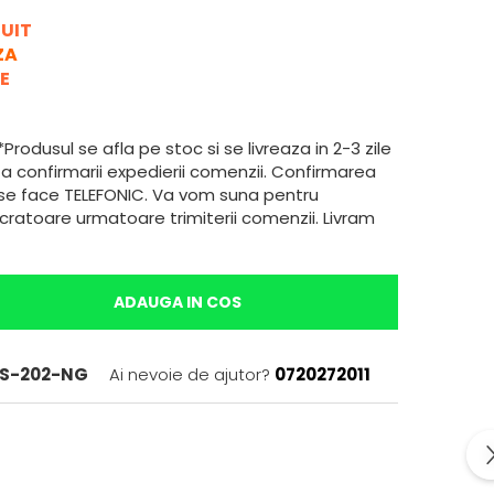
)
UIT
ZA
E
Produsul se afla pe stoc si se livreaza in 2-3 zile
a confirmarii expedierii comenzii. Confirmarea
 se face TELEFONIC. Va vom suna pentru
ucratoare urmatoare trimiterii comenzii. Livram
ADAUGA IN COS
S-202-NG
Ai nevoie de ajutor?
0720272011