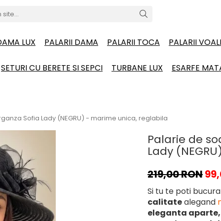
 DAMA LUX
PALARII DAMA
PALARII TOCA
PALARII VOA
SETURI CU BERETE SI SEPCI
TURBANE LUX
ESARFE MAT
organza Sofia Lady (NEGRU) - marime unica, reglabila
Palarie de so
Lady (NEGRU)
219,00 RON
99
Si tu te poti bucur
calitate
alegand
eleganta aparte, 