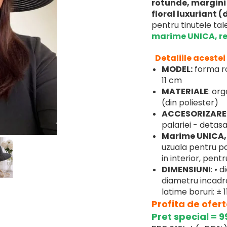
rotunde, margini 
floral luxuriant 
pentru tinutele tal
marime UNICA, re
Detaliile acestei
MODEL:
forma ro
11 cm
MATERIALE
: or
(din poliester)
ACCESORIZARE
palariei - detasa
Marime UNICA,
uzuala pentru pa
in interior, pent
DIMENSIUNI
: • 
diametru incadra
latime boruri: ± 
Profita de oferta
Pret special = 99