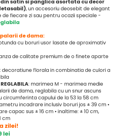
din satin si panglica asortata cu decor
(detasabil)
, un accesoriu deosebit de elegant
e de fiecare zi sau pentru ocazii speciale -
glabila
 palarii de dama:
tunda cu boruri usor lasate de aproximativ
ganza de calitate premium de o finete aparte
: decoratiune florala in combinatia de culori a
bila
 REGLABILA
: marimea M - marimea medie
larii de dama, reglabila cu un snur ascuns
ru circumferinta capului de la 53 la 58 cm
diametru incadrare inclusiv boruri jos ± 39 cm •
re capac sus ± 16 cm • inaltime: ± 10 cm,
11 cm
 zilei!
 lei