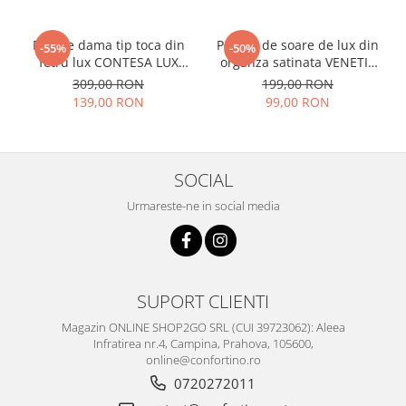
Palarie dama tip toca din
Palarie de soare de lux din
-55%
-50%
fetru lux CONTESA LUX
organza satinata VENETIA
(GRENA) - marime unica,
CHIC (MOV+ARAMIU) -
309,00 RON
199,00 RON
reglabila
marime unica, reglabila
139,00 RON
99,00 RON
SOCIAL
Urmareste-ne in social media
SUPORT CLIENTI
Magazin ONLINE SHOP2GO SRL (CUI 39723062): Aleea
Infratirea nr.4, Campina, Prahova, 105600,
online@confortino.ro
0720272011