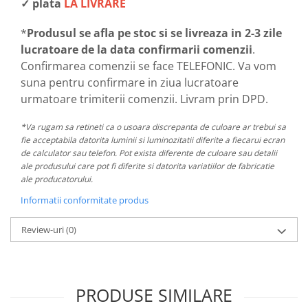
✓ plata
LA LIVRARE
*
Produsul se afla pe stoc si se livreaza in 2-3 zile
lucratoare de la data confirmarii comenzii
.
Confirmarea comenzii se face TELEFONIC. Va vom
suna pentru confirmare in ziua lucratoare
urmatoare trimiterii comenzii. Livram prin DPD.
*Va rugam sa retineti ca o usoara discrepanta de culoare ar trebui sa
fie acceptabila datorita luminii si luminozitatii diferite a fiecarui ecran
de calculator sau telefon. Pot exista diferente de culoare sau detalii
ale produsului care pot fi diferite si datorita variatiilor de fabricatie
ale producatorului.
Informatii conformitate produs
Review-uri
(0)
PRODUSE SIMILARE