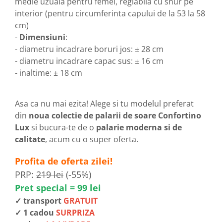
medie uzuala pentru femei, reglabila cu snur pe
interior (pentru circumferinta capului de la 53 la 58
cm)
-
Dimensiuni
:
- diametru incadrare boruri jos: ± 28 cm
- diametru incadrare capac sus: ± 16 cm
- inaltime: ± 18 cm
Asa ca nu mai ezita! Alege si tu modelul preferat
din
noua colectie de palarii de soare Confortino
Lux
si bucura-te de o
palarie moderna si de
calitate
, acum cu o super oferta.
Profita de oferta zilei!
PRP:
219 lei
(-55%)
Pret special = 99 lei
✓ transport
GRATUIT
✓ 1 cadou
SURPRIZA