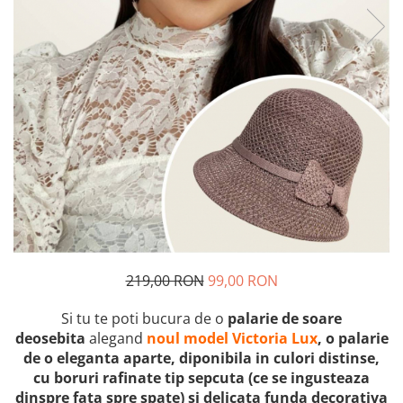
219,00 RON
99,00 RON
Si tu te poti bucura de o
palarie de soare
deosebita
alegand
noul model Victoria Lux
, o palarie
de o eleganta aparte, diponibila in culori distinse,
cu boruri rafinate tip sepcuta (ce se ingusteaza
dinspre fata spre spate) si delicata funda decorativa