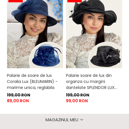
Palarie de soare de lux
Palarie soare de lux din
Pa
Coralia Lux (BLEUMARIN) -
organza cu margini
c
marime unica, reglabila
dantelate SPLENDOR LUX
L
(NEGRU) - marime unica,
un
199,00 RON
199,00 RON
3
reglabila
89,00 RON
99,00 RON
1
MAGAZINUL MEU