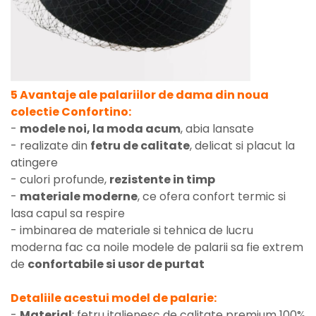
5 Avantaje ale palariilor de dama din noua
colectie Confortino:
-
modele noi, la moda acum
, abia lansate
- realizate din
fetru de calitate
, delicat si placut la
atingere
- culori profunde,
rezistente in timp
-
materiale moderne
, ce ofera confort termic si
lasa capul sa respire
- imbinarea de materiale si tehnica de lucru
moderna fac ca noile modele de palarii sa fie extrem
de
confortabile si usor de purtat
Detaliile acestui model de palarie:
-
Material
: fetru italienesc de calitate premium 100%