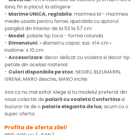
lana, fin si placut la atingere
-
Marime UNICA, reglabila
: marimea M - marimea
medie uzuala pentru femei, ajustabila cu ajutorul
panglicii din interior de la 53 la 57 cm
-
Model
: palarie tip toca - forma rotunda
-
Dimensiuni
: • diametru capac sus: ±14 cm •
inaltime: ± 10 cm
-
Accesorizare
: decor delicat cu voaleta si decor tip
petale din acelasi material
-
Culori disponibile pe stoc
: NEGRU, BLEUMARIN,
GRENA, MARO deschis, MARO inchis
Asa ca nu mai ezita! Alege si tu modelul preferat din
noua colectie de
palarii cu voaleta Confortino
si
bucura-te de o
palarie eleganta de lux
, acum cu o
super oferta.
Profita de oferta zilei!