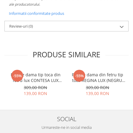
ale producatorului.
Informatii conformitate produs
Review-uri
(0)
PRODUSE SIMILARE
Palarie dama tip toca din
Palarie dama din fetru tip
-55%
-55%
fetru lux CONTESA LUX
toca REGINA LUX (NEGRU,
(GRENA) - marime unica,
14 culori) - marime unica,
309,00 RON
309,00 RON
reglabila
reglabila
139,00 RON
139,00 RON
SOCIAL
Urmareste-ne in social media