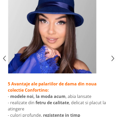
5 Avantaje ale palariilor de dama din noua
colectie Confortino:
-
modele noi, la moda acum
, abia lansate
- realizate din
fetru de calitate
, delicat si placut la
atingere
- culori profunde,
rezistente in timp