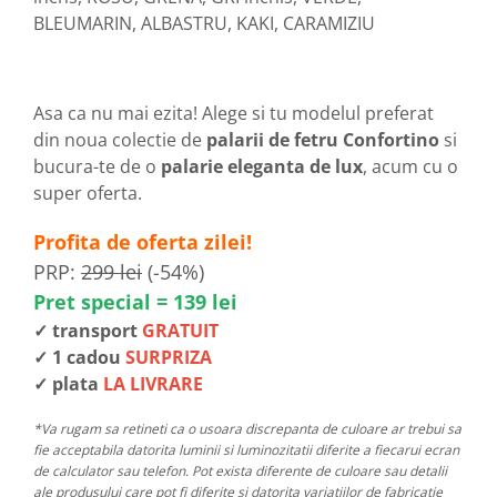
BLEUMARIN, ALBASTRU, KAKI, CARAMIZIU
Asa ca nu mai ezita! Alege si tu modelul preferat
din noua colectie de
palarii de fetru Confortino
si
bucura-te de o
palarie eleganta de lux
, acum cu o
super oferta.
Profita de oferta zilei!
PRP:
299 lei
(-54%)
Pret special = 139 lei
✓ transport
GRATUIT
✓ 1 cadou
SURPRIZA
✓ plata
LA LIVRARE
*Va rugam sa retineti ca o usoara discrepanta de culoare ar trebui sa
fie acceptabila datorita luminii si luminozitatii diferite a fiecarui ecran
de calculator sau telefon. Pot exista diferente de culoare sau detalii
ale produsului care pot fi diferite si datorita variatiilor de fabricatie