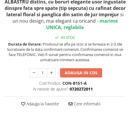
ALBASTRU distins, cu boruri elegante usor ingustate
dinspre fata spre spate (tip sepcuta) cu rafinat decor
lateral floral si panglica din satin de jur imprejur
si
un nou design, mai elegant ca oricand
-
marime
UNICA, reglabila
IN STOC
Durata de livrare:
Produsul se afla pe stoc si se livreaza in 2-3 zile
lucratoare de la data confirmarii comenzii. Confirmarea comenzii se
face TELEFONIC. Veti fi sunat pentru confirmarea comenzii in ziua
urmatoare trimiterii acesteia.
ADAUGA IN COS
Cod Produs:
CON-B151-A
Ai nevoie de ajutor?
0720272011
Adauga la Favorite
Cere informatii