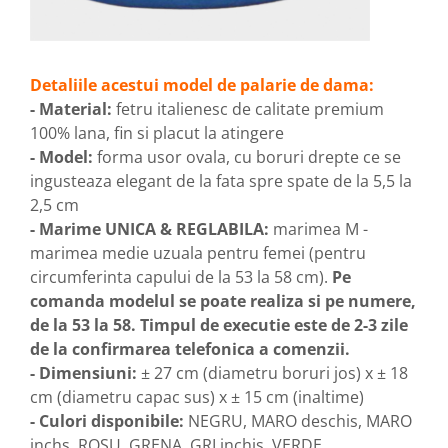
Detaliile acestui model de palarie de dama:
- Material:
fetru italienesc de calitate premium
100% lana, fin si placut la atingere
- Model:
forma usor ovala, cu boruri drepte ce se
ingusteaza elegant de la fata spre spate de la 5,5 la
2,5 cm
- Marime UNICA & REGLABILA:
marimea M -
marimea medie uzuala pentru femei (pentru
circumferinta capului de la 53 la 58 cm).
Pe
comanda modelul se poate realiza si pe numere,
de la 53 la 58. Timpul de executie este de 2-3 zile
de la confirmarea telefonica a comenzii.
- Dimensiuni:
± 27 cm (diametru boruri jos) x ± 18
cm (diametru capac sus) x ± 15 cm (inaltime)
- Culori disponibile:
NEGRU, MARO deschis, MARO
inchs, ROSU, GRENA, GRI inchis, VERDE,