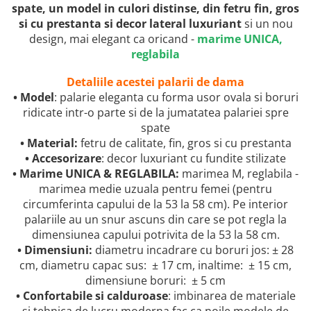
spate, un model in culori distinse, din fetru fin, gros
si cu prestanta si decor lateral luxuriant
si
un nou
design, mai elegant ca oricand -
marime UNICA,
reglabila
Detaliile acestei palarii de dama
• Model
: palarie eleganta cu
forma usor ovala si boruri
ridicate intr-o parte si de la jumatatea palariei spre
spate
• Material:
fetru de calitate, fin, gros si cu prestanta
•
Accesorizare
: decor luxuriant cu fundite stilizate
• Marime UNICA & REGLABILA:
marimea M, reglabila -
marimea medie uzuala pentru femei (pentru
circumferinta capului de la 53 la 58 cm). Pe interior
palariile au un snur ascuns
din care se pot regla la
dimensiunea capului potrivita de la 53 la 58 cm.
• Dimensiuni:
diametru incadrare cu boruri jos: ± 28
cm, diametru capac sus: ± 17 cm, inaltime: ± 15 cm,
dimensiune boruri: ± 5 cm
• Confortabile si calduroase
: imbinarea de materiale
si tehnica de lucru moderna fac ca noile modele de