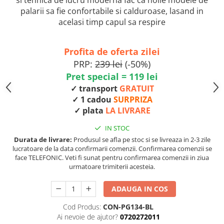
palarii sa fie confortabile si calduroase, lasand in
acelasi timp capul sa respire
Profita de oferta zilei
PRP:
239 lei
(-50%)
Pret special = 119 lei
✓ transport
GRATUIT
✓ 1 cadou
SURPRIZA
✓ plata
LA LIVRARE
IN STOC
Durata de livrare:
Produsul se afla pe stoc si se livreaza in 2-3 zile
lucratoare de la data confirmarii comenzii. Confirmarea comenzii se
face TELEFONIC. Veti fi sunat pentru confirmarea comenzii in ziua
urmatoare trimiterii acesteia.
ADAUGA IN COS
Cod Produs:
CON-PG134-BL
Ai nevoie de ajutor?
0720272011