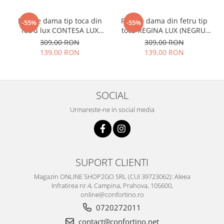
Palarie dama tip toca din
Palarie dama din fetru tip
-55%
-55%
fetru lux CONTESA LUX
toca REGINA LUX (NEGRU,
(GRENA) - marime unica,
14 culori) - marime unica,
309,00 RON
309,00 RON
reglabila
reglabila
139,00 RON
139,00 RON
SOCIAL
Urmareste-ne in social media
SUPORT CLIENTI
Magazin ONLINE SHOP2GO SRL (CUI 39723062): Aleea
Infratirea nr.4, Campina, Prahova, 105600,
online@confortino.ro
0720272011
contact@confortino.net