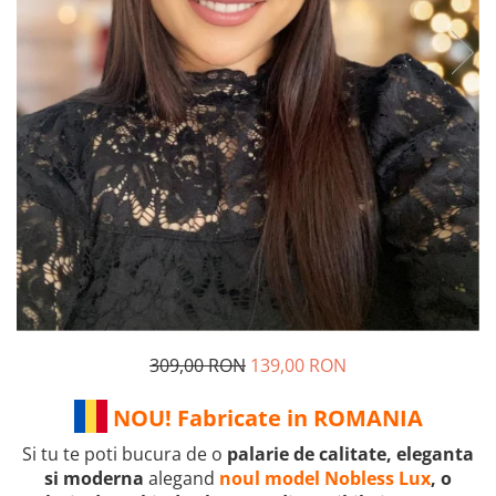
309,00 RON
139,00 RON
NOU! Fabricate in ROMANIA
Si tu te poti bucura de o
palarie de calitate, eleganta
si moderna
alegand
noul model Nobless Lux
, o