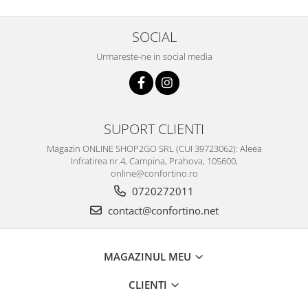
SOCIAL
Urmareste-ne in social media
SUPORT CLIENTI
Magazin ONLINE SHOP2GO SRL (CUI 39723062): Aleea
Infratirea nr.4, Campina, Prahova, 105600,
online@confortino.ro
0720272011
contact@confortino.net
MAGAZINUL MEU
CLIENTI