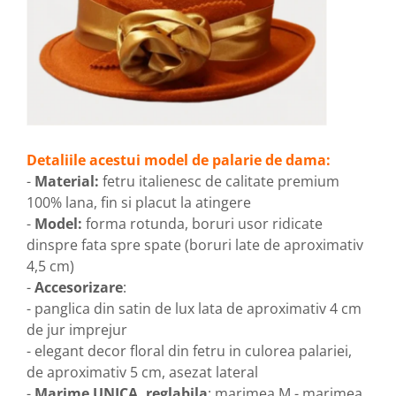
Detaliile acestui model de palarie de dama:
-
Material:
fetru italienesc de calitate premium
100% lana, fin si placut la atingere
-
Model:
forma rotunda, boruri usor ridicate
dinspre fata spre spate (boruri late de aproximativ
4,5 cm)
-
Accesorizare
:
- panglica din satin de lux lata de aproximativ 4 cm
de jur imprejur
- elegant decor floral din fetru in culorea palariei,
de aproximativ 5 cm, asezat lateral
-
Marime UNICA, reglabila
: marimea M - marimea