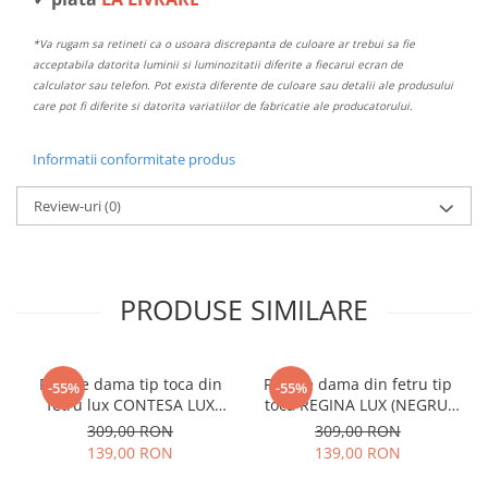
*Va rugam sa retineti ca o usoara discrepanta de culoare ar trebui sa fie
acceptabila datorita luminii si luminozitatii diferite a fiecarui ecran de
calculator sau telefon. Pot exista diferente de culoare sau detalii ale produsului
care pot fi diferite si datorita variatiilor de fabricatie ale producatorului.
Informatii conformitate produs
Review-uri
(0)
PRODUSE SIMILARE
Palarie dama tip toca din
Palarie dama din fetru tip
-55%
-55%
fetru lux CONTESA LUX
toca REGINA LUX (NEGRU,
(GRENA) - marime unica,
14 culori) - marime unica,
309,00 RON
309,00 RON
reglabila
reglabila
139,00 RON
139,00 RON