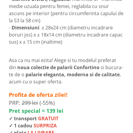
medie uzuala pentru femei, reglabila cu snur
ascuns pe interior (pentru circumferinta capului de
la 53 la 58 cm)
-
Dimensiuni
: ± 28x24 cm (diametru incadrare
boruri jos) x ± 18x14 cm (diametru incadrare capac
sus) x ± 15 cm (inaltime)
Asa ca nu mai ezita! Alege si tu modelul preferat
din
noua colectie de palarii Confortino
si bucura-
te de o
palarie eleganta, moderna si de calitate
,
acum cu o super oferta.
Profita de oferta zilei!
PRP:
299 lei
(-55%)
Pret special = 139 lei
✓ transport
GRATUIT
✓ 1 cadou
SURPRIZA
✓ plata
LA LIVRARE