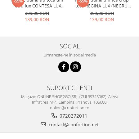
-55%
-55%
fetru lux CONTESA LUX
toca REGINA LUX (NEGRU,
(GRENA) - marime unica,
14 culori) - marime unica,
309,00 RON
309,00 RON
reglabila
reglabila
139,00 RON
139,00 RON
SOCIAL
Urmareste-ne in social media
SUPORT CLIENTI
Magazin ONLINE SHOP2GO SRL (CUI 39723062): Aleea
Infratirea nr.4, Campina, Prahova, 105600,
online@confortino.ro
0720272011
contact@confortino.net