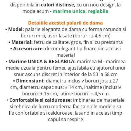
disponibila in
culori distinse,
cu un nou design, la
moda acum -
marime unica, reglabila
Detaliile acestei palarii de dama
• Model:
palarie eleganta de dama cu forma rotunda si
boruri mici, usor lasate (boruri: ± 4,5 cm)
• Material:
fetru de calitate, gros, fin si cu prestanta
• Accesorizare:
decor elegant tip floare din acelasi
material
• Marime UNICA & REGLABILA:
marimea M - marimea
medie uzuala pentru femei, ajustabila cu ajutorul unui
snur ascuns discret in interior de la 53 la 58 cm
• Dimensiuni:
diametru inclusiv boruri jos: ± 27
cm, diametru capac sus: ± 14 cm, inaltime (inclusiv
boruri): ± 15 cm, latime boruri: ± 4,5 cm
•
Confortabile si calduroase:
imbinarea de materiale
si tehnica de lucru moderna fac ca noile modele sa
fie confortabile si calduroase, lasand in acelasi timp
capul sa respire