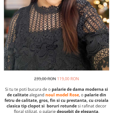
239,00 RON
119,00 RON
Si tu te poti bucura de o
palarie de dama moderna si
de calitate
alegand
noul model Rose
, o
palarie
din
fetru
de calitate, gros, fin si cu prestanta, cu croiala
clasica tip clopot si boruri rotunde
si rafinat decor
floral stilizat, o palarie
deosebit de eleganta
,