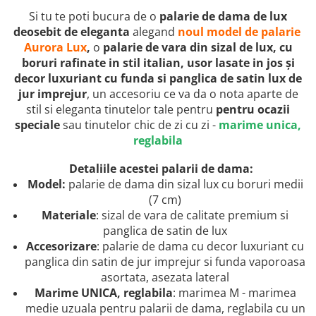
Si tu te poti bucura de o
palarie de dama de lux
deosebit de eleganta
alegand
noul model de palarie
Aurora Lux
,
o
palarie de vara din sizal de lux, cu
boruri rafinate in stil italian, usor lasate in jos și
decor luxuriant cu funda si panglica de satin lux de
jur imprejur
, un accesoriu ce va da o nota aparte de
stil si eleganta tinutelor tale pentru
pentru ocazii
speciale
sau tinutelor chic de zi cu zi -
marime unica,
reglabila
Detaliile acestei palarii de dama:
Model:
palarie de dama din sizal lux cu boruri medii
(7 cm)
Materiale
: sizal de vara de calitate premium si
panglica de satin de lux
Accesorizare
: palarie de dama cu decor luxuriant cu
panglica din satin de jur imprejur si funda vaporoasa
asortata, asezata lateral
Marime UNICA, reglabila
: marimea M - marimea
medie uzuala pentru palarii de dama, reglabila cu un