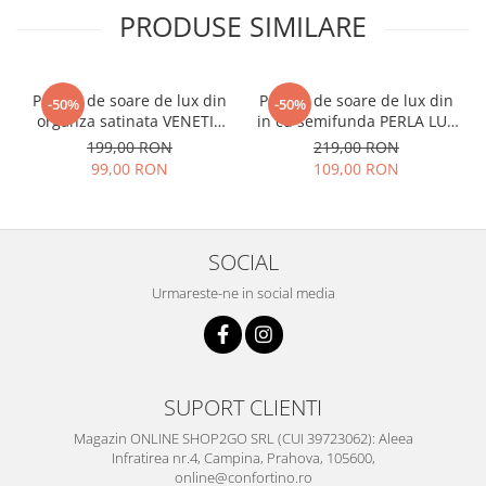
PRODUSE SIMILARE
Palarie de soare de lux din
Palarie de soare de lux din
-50%
-50%
organza satinata VENETIA
in cu semifunda PERLA LUX
CHIC (MOV+ARAMIU) -
(ROZ perlat) - marime
199,00 RON
219,00 RON
marime unica, reglabila
unica, reglabila
99,00 RON
109,00 RON
SOCIAL
Urmareste-ne in social media
SUPORT CLIENTI
Magazin ONLINE SHOP2GO SRL (CUI 39723062): Aleea
Infratirea nr.4, Campina, Prahova, 105600,
online@confortino.ro