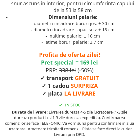
snur ascuns in interior, pentru circumferinta capului
de la 53 la 58 cm
Dimensiuni palarie
:
- diametru incadrare boruri jos: ± 30 cm
- diametru incadrare capac sus: ± 18 cm
- inaltime palarie: ± 16 cm
- latime boruri palarie: ± 7 cm
Profita de oferta zilei!
Pret special = 169 lei
PRP:
338 lei
(-50%)
✓ transport
GRATUIT
✓ 1 cadou
SURPRIZA
✓ plata
LA LIVRARE
IN STOC
Durata de livrare:
Livrarea dureaza 4-5 zile lucratoare (1-3 zile
dureaza productia si 1-3 zile dureaza expeditia). Confirmarea
comenzilor se face TELEFONIC. Va vom suna pentru confirmare in ziua
lucratoare urmatoare trimiterii comenzii. Plata se face direct la curier.
Livram prin DPD.