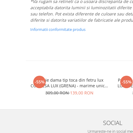
*Va rugam sa retineti ca o usoara discrepanta de cu
acceptabila datorita luminii si luminozitatii diferite
sau telefon. Pot exista diferente de culoare sau deta
diferite si datorita variatiilor de fabricatie ale prod
Informatii conformitate produs
Palarie dama tip toca din fetru lux
Palarie
-55%
-55%
CONTESA LUX (GRENA) - marime unica,
LUX (NE
reglabila
309,00 RON
139,00 RON
SOCIAL
Urmareste-ne in social me