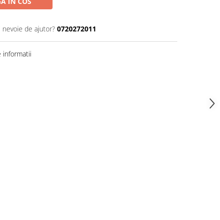
A IN COS
i nevoie de ajutor?
0720272011
informatii