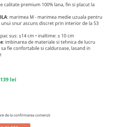
 de calitate premium 100% lana, fin si placut la
ILA
: marimea M - marimea medie uzuala pentru
l unui snur ascuns discret prin interior de la 53
apac sus: ±14 cm • inaltime: ± 10 cm
se
: imbinarea de materiale si tehnica de lucru
 sa fie confortabile si calduroase,
lasand in
re
 139 lei
oare de la confirmarea comenzii