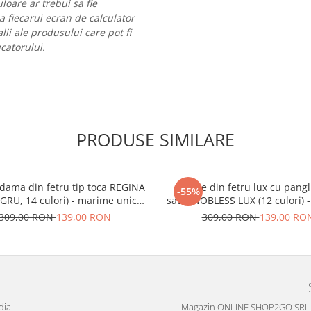
loare ar trebui sa fie
 a fiecarui ecran de calculator
lii ale produsului care pot fi
ucatorului.
PRODUSE SIMILARE
 dama din fetru tip toca REGINA
Palarie din fetru lux cu pangl
-55%
GRU, 14 culori) - marime unica,
satin NOBLESS LUX (12 culori) 
reglabila
unica, reglabila
309,00 RON
139,00 RON
309,00 RON
139,00 RO
dia
Magazin ONLINE SHOP2GO SRL (CU