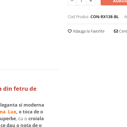
ADAUG
Cod Produs:
CON-RX138-BL
A
Adauga la Favorite
Cere 
a din fetru de
 eleganta si moderna
ina Lux
, o toca de o
superbe
, cu o
croiala
e ce dau o nota de o