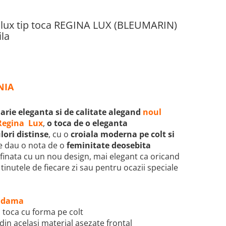
u lux tip toca REGINA LUX (BLEUMARIN)
ila
NIA
arie eleganta si de calitate alegand
noul
 Regina Lux
,
o toca de o eleganta
lori distinse
, cu o
croiala moderna pe colt si
e dau o nota de o
feminitate deosebita
rafinata cu un nou design, mai elegant ca oricand
tinutele de fiecare zi sau pentru ocazii speciale
de dama
p toca cu forma pe colt
te din acelasi material asezate frontal