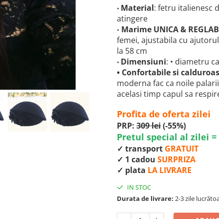
Material
: fetru italienesc
•
atingere
Marime UNICA & REGLAB
•
femei, ajustabila cu ajutoru
la 58 cm
Dimensiuni
: • diametru c
•
•
Confortabile si calduroa
moderna fac ca noile palarii
acelasi timp capul sa respi
Profita de oferta zilei
PRP:
309 lei
(-55%)
Pretul special al zilei =
✓ transport
GRATUIT
✓ 1 cadou
SURPRIZA
✓ plata
LA LIVRARE
IN STOC
Durata de livrare:
2-3 zile lucrăt