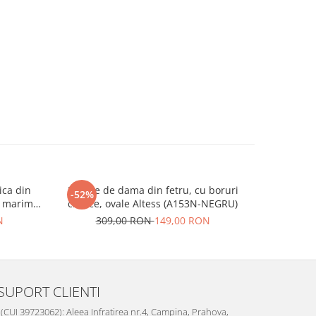
ica din
Palarie de dama din fetru, cu boruri
Palarii
-52%
-50%
- marime
clasice, ovale Altess (A153N-NEGRU)
(NEGRU)
N
309,00 RON
149,00 RON
23
SUPORT CLIENTI
I 39723062): Aleea Infratirea nr.4, Campina, Prahova,