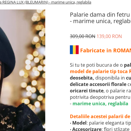
oca REGINA LUX (BLEUMARIN) - marime unica, reglabila
Palarie dama din fetr
- marime unica, reglab
309,00 RON
139,00 RON
Fabricate in ROMA
Si tu te poti bucura de o
pal
model de palarie tip toca
deosebita,
disponibila in
cu
delicate accesorii florale
c
oricarei tinute
, o palarie 
potrivita deopotriva pentru 
-
marime unica, reglabila
Detaliile acestei palarii 
Model
: palarie eleganta ti
•
Accesorizare
: flori stliza
•