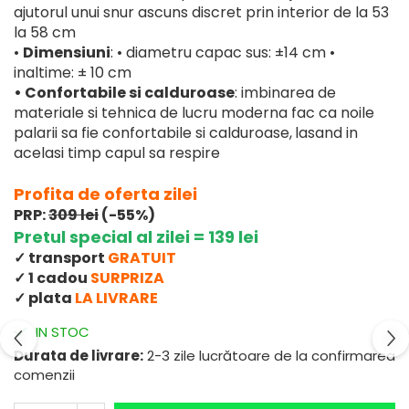
ajutorul unui snur ascuns discret prin interior de la 53
la 58 cm
Dimensiuni
: • diametru capac sus: ±14 cm •
•
inaltime: ± 10 cm
•
Confortabile si calduroase
: imbinarea de
materiale si tehnica de lucru moderna fac ca noile
palarii sa fie confortabile si calduroase,
lasand in
acelasi timp capul sa respire
Profita de oferta zilei
PRP:
309 lei
(-55%)
Pretul special al zilei = 139 lei
✓ transport
GRATUIT
✓ 1 cadou
SURPRIZA
✓ plata
LA LIVRARE
IN STOC
Durata de livrare:
2-3 zile lucrătoare de la confirmarea
comenzii