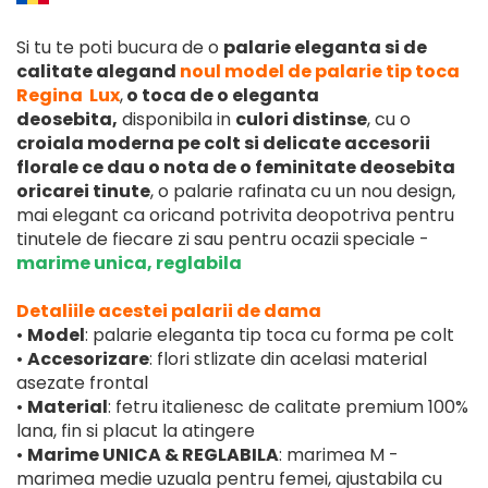
Si tu te poti bucura de o
palarie eleganta si de
calitate alegand
noul model de palarie tip toca
Regina Lux
,
o toca de o eleganta
deosebita,
disponibila in
culori distinse
, cu o
croiala moderna pe colt si delicate accesorii
florale ce dau o nota de o feminitate deosebita
oricarei tinute
, o palarie rafinata cu un nou design,
mai elegant ca oricand potrivita deopotriva pentru
tinutele de fiecare zi sau pentru ocazii speciale -
marime unica, reglabila
Detaliile acestei palarii de dama
Model
: palarie eleganta tip toca cu forma pe colt
•
Accesorizare
: flori stlizate din acelasi material
•
asezate frontal
Material
: fetru italienesc de calitate premium 100%
•
lana, fin si placut la atingere
Marime UNICA & REGLABILA
: marimea M -
•
marimea medie uzuala pentru femei, ajustabila cu