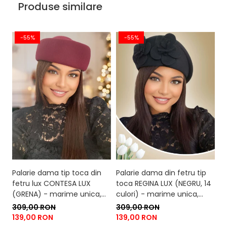
Produse similare
-55%
-55%
Palarie dama tip toca din
Palarie dama din fetru tip
Pa
fetru lux CONTESA LUX
toca REGINA LUX (NEGRU, 14
p
(GRENA) - marime unica,
culori) - marime unica,
LU
reglabila
reglabila
un
309,00 RON
309,00 RON
3
139,00 RON
139,00 RON
1