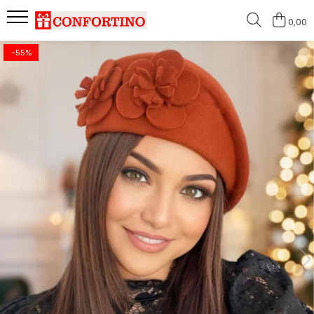
0,00
-55%