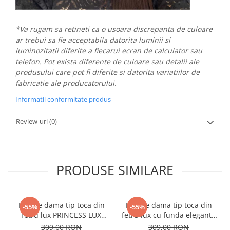
*Va rugam sa retineti ca o usoara discrepanta de culoare
ar trebui sa fie acceptabila datorita luminii si
luminozitatii diferite a fiecarui ecran de calculator sau
telefon. Pot exista diferente de culoare sau detalii ale
produsului care pot fi diferite si datorita variatiilor de
fabricatie ale producatorului.
Informatii conformitate produs
Review-uri
(0)
PRODUSE SIMILARE
Palarie dama tip toca din
Palarie dama tip toca din
-55%
-55%
fetru lux PRINCESS LUX
fetru lux cu funda eleganta
(MARO cappucino) - marime
PRINCESS LUX (VERDE) -
309,00 RON
309,00 RON