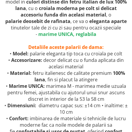
model in
culori distinse din fetru italian de lux 100%
lana
, cu o
croiala moderna pe colt si delicat
accesoriu funda
din acelasi material
, o
palarie deosebit de rafinata
, ce va o
eleganta aparte
tinutelor tale de zi cu zi sau pentru ocazii speciale
-
marime UNICA, reglabila
Detaliile aceste palarii de dama:
•
Model:
palarie eleganta tip toca cu croiala pe colt
•
Accesorizare:
decor delicat cu o funda aplicata din
acelasi material
•
Material:
fetru italienesc de calitate premium
100%
lana
, fin si placut la atingere
•
Marime UNICA:
marimea M - marimea medie uzuala
pentru femei, ajustabila cu ajutorul unui snur ascuns
discret in interior de la 53 la 58 cm
•
Dimensiuni:
diametru capac sus: ±14 cm • inaltime: ±
10 cm
•
Confort:
imbinarea de materiale si tehnicile de lucru
moderne fac ca noile modele de palarii sa
fie
confortabile si usor de purtat
, oferind
confort