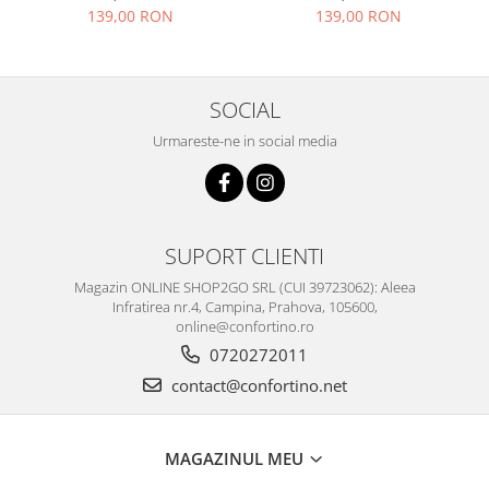
unica, reglabila
marime unica, reglabila
139,00 RON
139,00 RON
SOCIAL
Urmareste-ne in social media
SUPORT CLIENTI
Magazin ONLINE SHOP2GO SRL (CUI 39723062): Aleea
Infratirea nr.4, Campina, Prahova, 105600,
online@confortino.ro
0720272011
contact@confortino.net
MAGAZINUL MEU