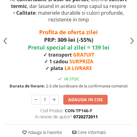
termic
, dar lasand in acelasi timp capul sa respire
•
Calitate
: materiele durabile si culori profunde,
rezistente in timp
Profita de oferta zilei
PRP:
309 lei
(-55%)
Pretul special al zilei = 139 lei
✓ transport
GRATUIT
✓ 1 cadou
SURPRIZA
✓ plata
LA LIVRARE
IN STOC
Durata de livrare:
2-3 zile lucrătoare de la confirmarea comenzii
ADAUGA IN COS
Cod Produs:
CON-TP146-F
Ai nevoie de ajutor?
0720272011
Adauga la Favorite
Cere informatii