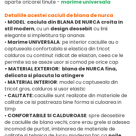
aparte oricarei tinute -
marime universala
Detaliile acestei caciuli de blana de nurca
•
MODEL
:
caciula din BLANA DE NURCA ​​​​croita in
stil modern
, cu un
design deosebit
cu linii
elegante si impletitura tip ananas
•
Marime UNIVERSALA
: pe interior caciulile au o
captuseala confortabila si elastica din tricot
calduros cu continut ridicat de elastan, ceea ce le
permite sa se aseze usor si comod pe orice cap
• MATERIAL EXTERIOR:
blana de NURCA fina,
delicata si placuta la atingere
•
MATERIAL INTERIOR
: model cu captuseala din
tricot gros, calduros si usor elastic
•
CALITATE:
caciulile sunt realizate din materiale de
calitate ce isi pastreaza bine forma si culoarea in
timp
•
CONFORTABILE SI CALDUROASE
: spre deosebire
de caciulile de blana vechi, care erau grele si adesea
incomod de purtat, imbinarea de materiale de
calitate si tehnica de lucru moderna fac ca
noile