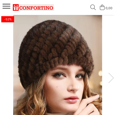
0,00
-52%