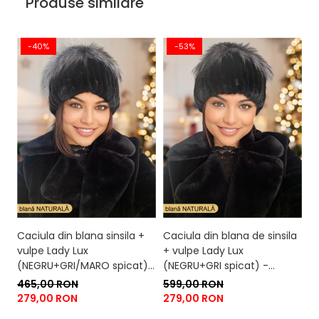
Produse similare
-40%
-53%
Caciula din blana sinsila +
Caciula din blana de sinsila
Ca
vulpe Lady Lux
+ vulpe Lady Lux
+
(NEGRU+GRI/MARO spicat)
(NEGRU+GRI spicat) -
m
- marime universala
marime universala
465,00 RON
599,00 RON
5
279,00 RON
279,00 RON
2