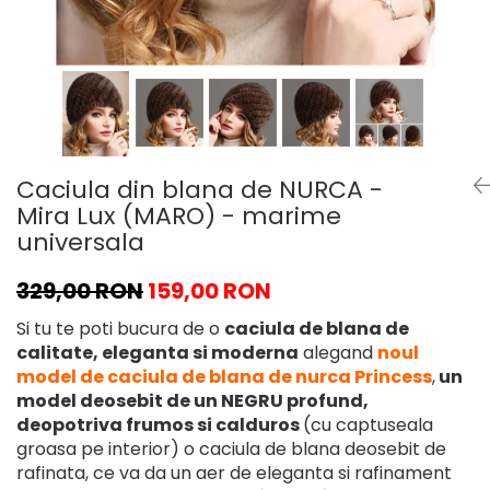
Caciula din blana de NURCA -
Mira Lux (MARO) - marime
universala
329,00 RON
159,00 RON
Si tu te poti bucura de o
caciula de blana de
calitate, eleganta si moderna
alegand
noul
model de caciula de blana de nurca Princess
,
un
model deosebit de un NEGRU profund,
deopotriva frumos
si calduros
(cu captuseala
groasa pe interior) o caciula de blana deosebit de
rafinata, ce va da un aer de eleganta si rafinament