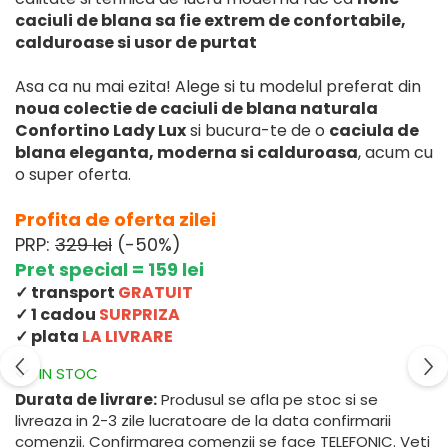
caciuli de blana sa fie extrem de confortabile,
calduroase si usor de purtat
Asa ca nu mai ezita! Alege si tu modelul preferat din
noua colectie de caciuli de blana naturala
Confortino Lady Lux
si bucura-te de o
caciula de
blana eleganta, moderna si calduroasa
, acum cu
o super oferta.
Profita de oferta zilei
PRP:
329 lei
(-50%)
Pret special = 159 lei
✓ transport
GRATUIT
✓ 1 cadou
SURPRIZA
✓ plata
LA LIVRARE
IN STOC
Durata de livrare:
Produsul se afla pe stoc si se
livreaza in 2-3 zile lucratoare de la data confirmarii
comenzii. Confirmarea comenzii se face TELEFONIC. Veti