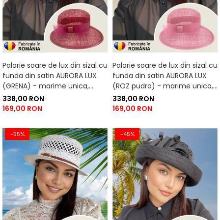
Palarie soare de lux din sizal cu
Palarie soare de lux din sizal cu
funda din satin AURORA LUX
funda din satin AURORA LUX
(GRENA) - marime unica,
(ROZ pudra) - marime unica,
reglabila
reglabila
338,00 RON
338,00 RON
169,00 RON
169,00 RON
-55%
-45%