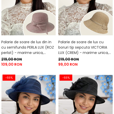
Palarie de soare de lux din in
Palarie de soare de lux cu
cu semifunda PERLA LUX (ROZ
boruri tip sepcuta VICTORIA
perlat) - marime unica,
LUX (CREM) - marime unica,
reglabila
reglabila
219,00 RON
219,00 RON
109,00 RON
99,00 RON
-55%
-55%