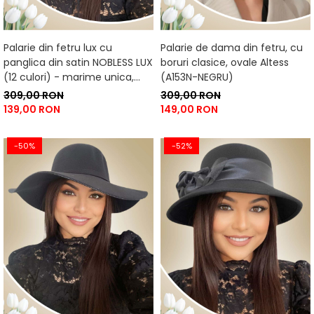
Palarie din fetru lux cu
Palarie de dama din fetru, cu
panglica din satin NOBLESS LUX
boruri clasice, ovale Altess
(12 culori) - marime unica,
(A153N-NEGRU)
reglabila
309,00 RON
309,00 RON
139,00 RON
149,00 RON
-50%
-52%