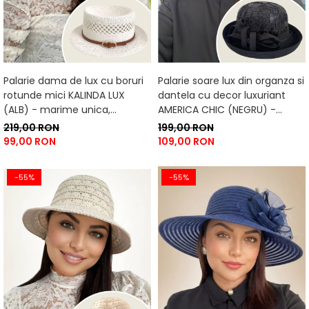
Palarie dama de lux cu boruri
Palarie soare lux din organza si
rotunde mici KALINDA LUX
dantela cu decor luxuriant
(ALB) - marime unica,
AMERICA CHIC (NEGRU) -
reglabila
marime unica, reglabila
219,00 RON
199,00 RON
99,00 RON
109,00 RON
-55%
-55%