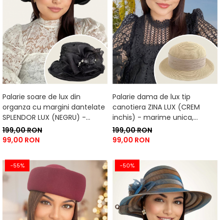
Palarie soare de lux din
Palarie dama de lux tip
organza cu margini dantelate
canotiera ZINA LUX (CREM
SPLENDOR LUX (NEGRU) -
inchis) - marime unica,
marime unica, reglabila
reglabila
199,00 RON
199,00 RON
99,00 RON
99,00 RON
-55%
-50%