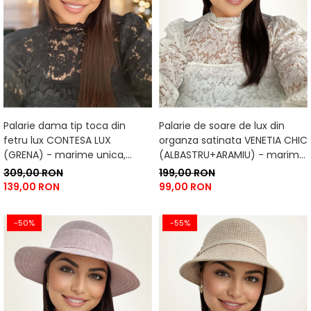
Palarie dama tip toca din
Palarie de soare de lux din
fetru lux CONTESA LUX
organza satinata VENETIA CHIC
(GRENA) - marime unica,
(ALBASTRU+ARAMIU) - marime
reglabila
unica, reglabila
309,00 RON
199,00 RON
139,00 RON
99,00 RON
-50%
-55%