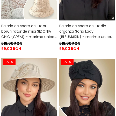
Palarie de soare de lux cu
Palarie de soare de lux din
boruri rotunde mici SIDONIA
organza Sofia Lady
CHIC (CREM) - marime unica,
(BLEUMARIN) - marime unica,
reglabila
reglabila
219,00 RON
219,00 RON
99,00 RON
99,00 RON
-55%
-55%