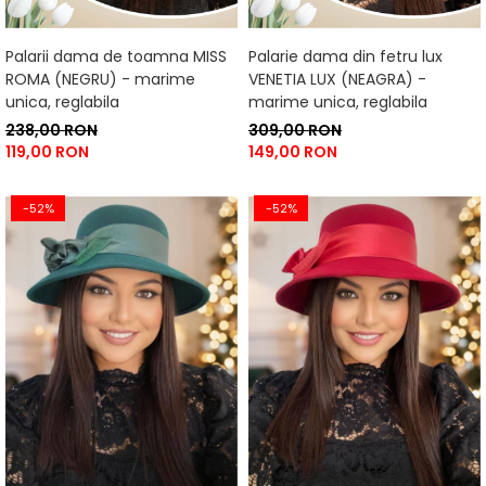
Palarii dama de toamna MISS
Palarie dama din fetru lux
ROMA (NEGRU) - marime
VENETIA LUX (NEAGRA) -
unica, reglabila
marime unica, reglabila
238,00 RON
309,00 RON
119,00 RON
149,00 RON
-52%
-52%