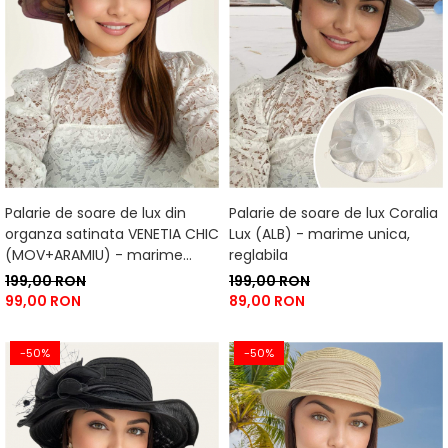
Palarie de soare de lux din
Palarie de soare de lux Coralia
organza satinata VENETIA CHIC
Lux (ALB) - marime unica,
(MOV+ARAMIU) - marime
reglabila
unica, reglabila
199,00 RON
199,00 RON
99,00 RON
89,00 RON
-50%
-50%