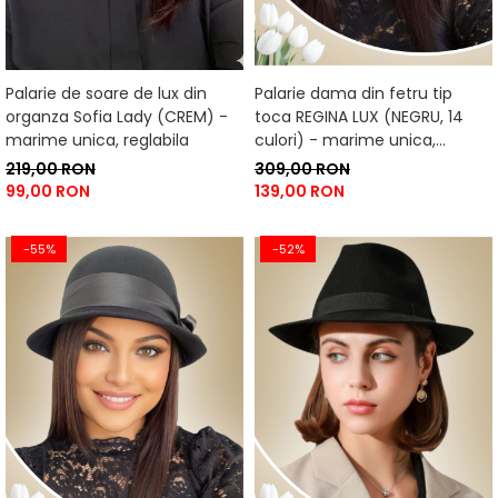
Palarie de soare de lux din
Palarie dama din fetru tip
organza Sofia Lady (CREM) -
toca REGINA LUX (NEGRU, 14
marime unica, reglabila
culori) - marime unica,
reglabila
219,00 RON
309,00 RON
99,00 RON
139,00 RON
-55%
-52%