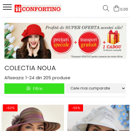
0,00
COLECTIA NOUA
Afiseaza:
1-
24
din
205
produse
Filtre
-50%
-55%