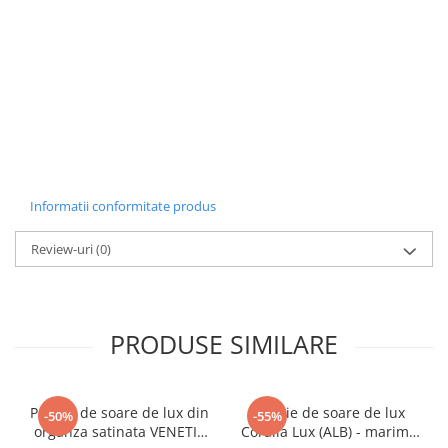
Informatii conformitate produs
Review-uri
(0)
PRODUSE SIMILARE
Palarie de soare de lux din
Palarie de soare de lux
-50%
-55%
organza satinata VENETIA
Coralia Lux (ALB) - marime