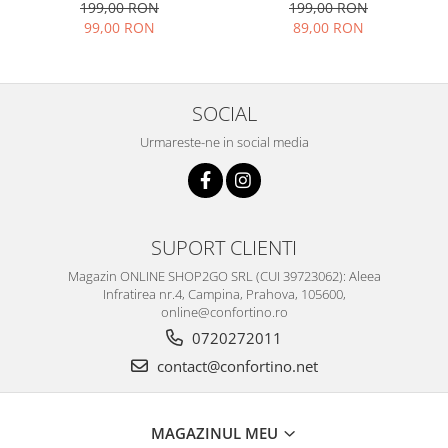
CHIC (MOV+ARAMIU) -
unica, reglabila
199,00 RON
199,00 RON
marime unica, reglabila
99,00 RON
89,00 RON
SOCIAL
Urmareste-ne in social media
SUPORT CLIENTI
Magazin ONLINE SHOP2GO SRL (CUI 39723062): Aleea
Infratirea nr.4, Campina, Prahova, 105600,
online@confortino.ro
0720272011
contact@confortino.net
MAGAZINUL MEU