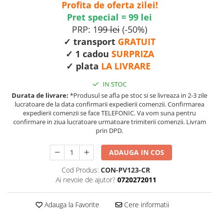
Profita de oferta zilei!
Pret special = 99 lei
PRP: 1
99 lei
(-50%)
✓ transport
GRATUIT
✓ 1 cadou
SURPRIZA
✓ plata
LA LIVRARE
IN STOC
Durata de livrare:
*Produsul se afla pe stoc si se livreaza in 2-3 zile
lucratoare de la data confirmarii expedierii comenzii. Confirmarea
expedierii comenzii se face TELEFONIC. Va vom suna pentru
confirmare in ziua lucratoare urmatoare trimiterii comenzii. Livram
prin DPD.
ADAUGA IN COS
Cod Produs:
CON-PV123-CR
Ai nevoie de ajutor?
0720272011
Adauga la Favorite
Cere informatii