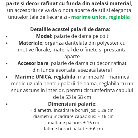
parte și decor rafinat cu funda din acelasi material
,
un accesoriu ce va da o nota aparte de stil si eleganta
tinutelor tale de fiecare zi
-
marime unica, reglabila
Detaliile acestei palarii de dama:
Model:
palarie de dama pe colt
Materiale
: organza dantelata din polyester cu
motive florale, material de o finete si prestanta
aparte
Accesorizare
: palarie de dama cu decor rafinat
din funda asortata, asezata lateral
Marime UNICA, reglabila
: marimea M - marimea
medie uzuala pentru palarii de dama, reglabila cu un
snur ascuns in interior, pentru circumferinta capului
de la 53 la 58 cm
Dimensiuni palarie
:
- diametru incadrare boruri jos: ± 28 cm
- diametru incadrare capac sus: ± 16 cm
- inaltime palarie: ± 16 cm
- latime boruri palarie: ± 6 cm