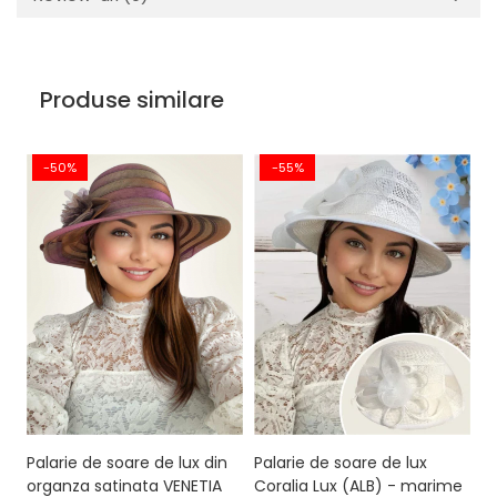
Produse similare
-50%
-55%
Palarie de soare de lux din
Palarie de soare de lux
Pa
organza satinata VENETIA
Coralia Lux (ALB) - marime
o