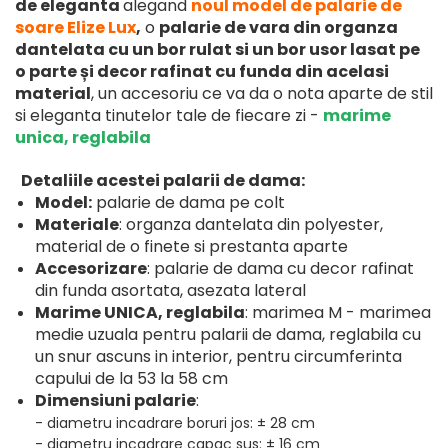
de eleganta
alegand
noul model de palarie de
soare Elize Lux
,
o
palarie de vara din organza
dantelata cu un bor rulat si un bor usor lasat pe
o parte și decor rafinat cu funda din acelasi
material
, un accesoriu ce va da o nota aparte de stil
si eleganta tinutelor tale de fiecare zi
-
marime
unica, reglabila
Detaliile acestei palarii de dama:
Model:
palarie de dama pe colt
Materiale
: organza dantelata din polyester,
material de o finete si prestanta aparte
Accesorizare
: palarie de dama cu decor rafinat
din funda asortata, asezata lateral
Marime UNICA, reglabila
: marimea M - marimea
medie uzuala pentru palarii de dama, reglabila cu
un snur ascuns in interior, pentru circumferinta
capului de la 53 la 58 cm
Dimensiuni palarie
:
- diametru incadrare boruri jos: ± 28 cm
- diametru incadrare capac sus: ± 16 cm