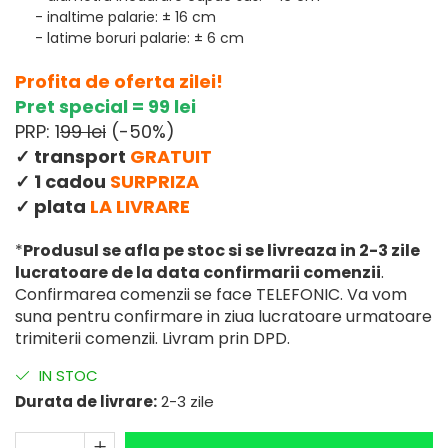
- inaltime palarie: ± 16 cm
- latime boruri palarie: ± 6 cm
Profita de oferta zilei!
Pret special = 99 lei
PRP: 1
99 lei
(-50%)
✓ transport
GRATUIT
✓ 1 cadou
SURPRIZA
✓ plata
LA LIVRARE
*
Produsul se afla pe stoc si se livreaza in 2-3 zile
lucratoare de la data confirmarii comenzii
.
Confirmarea comenzii se face TELEFONIC. Va vom
suna pentru confirmare in ziua lucratoare urmatoare
trimiterii comenzii. Livram prin DPD.
IN STOC
Durata de livrare:
2-3 zile