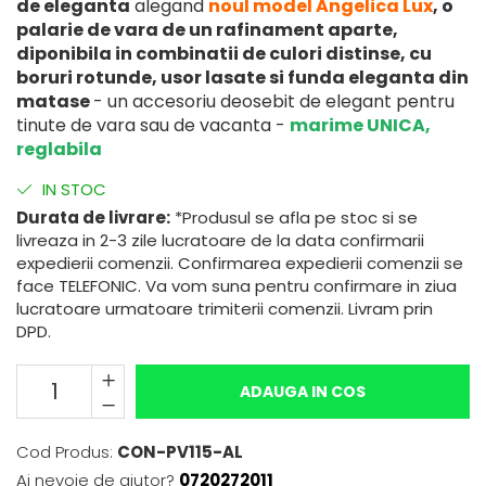
de eleganta
alegand
noul model Angelica Lux
, o
palarie de vara de un rafinament aparte,
diponibila in combinatii de culori distinse, cu
boruri rotunde, usor lasate si funda eleganta din
matase
- un accesoriu deosebit de elegant pentru
tinute de vara sau de vacanta -
marime UNICA,
reglabila
IN STOC
Durata de livrare:
*Produsul se afla pe stoc si se
livreaza in 2-3 zile lucratoare de la data confirmarii
expedierii comenzii. Confirmarea expedierii comenzii se
face TELEFONIC. Va vom suna pentru confirmare in ziua
lucratoare urmatoare trimiterii comenzii. Livram prin
DPD.
ADAUGA IN COS
Cod Produs:
CON-PV115-AL
Ai nevoie de ajutor?
0720272011