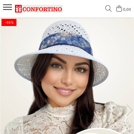
0,00
-55%