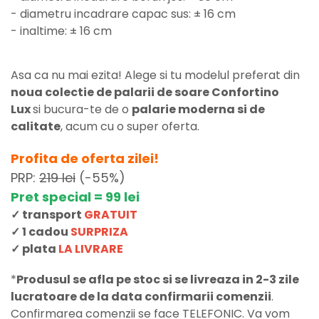
- diametru incadrare capac sus: ± 16 cm
- inaltime: ± 16 cm
Asa ca nu mai ezita! Alege si tu modelul preferat din
noua colectie de palarii de soare Confortino
Lux
si bucura-te de o
palarie moderna si de
calitate
, acum cu o super oferta.
Profita de oferta zilei!
PRP:
219 lei
(-55%)
Pret special = 99 lei
✓ transport
GRATUIT
✓ 1 cadou
SURPRIZA
✓ plata
LA LIVRARE
*
Produsul se afla pe stoc si se livreaza in 2-3 zile
lucratoare de la data confirmarii comenzii
.
Confirmarea comenzii se face TELEFONIC. Va vom