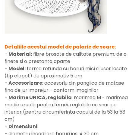
Detaliile acestui model de palarie de soare:
-
Material:
fibre brosate de calitate premium, de o
finete si o prestanta aparte
-
Model:
forma rotunda cu boruri mici si usor lasate
(tip clopot) de aproximativ 5 cm
-
Accesorizare
: accesoriu din panglica de matase
fina de jur imprejur - conform imaginilor
-
Marime UNICA, reglabila
: marimea M - marimea
medie uzuala pentru femei, reglabila cu snur pe
interior (pentru circumferinta capului de la 53 la 58
cm)
-
Dimensiuni
:
- diametru incadrare boruri jos: ± 30 cm