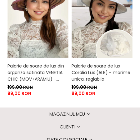
Palarie de soare de lux din
Palarie de soare de lux
Pa
organza satinata VENETIA
Coralia Lux (ALB) - marime
i
CHIC (MOV+ARAMIU) -
unica, reglabila
(
marime unica, reglabila
un
199,00 RON
199,00 RON
2
99,00 RON
89,00 RON
1
MAGAZINUL MEU
CLIENTI
DATE COMERCIALE