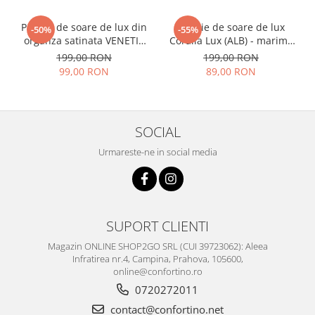
Palarie de soare de lux din
Palarie de soare de lux
-50%
-55%
organza satinata VENETIA
Coralia Lux (ALB) - marime
CHIC (MOV+ARAMIU) -
unica, reglabila
199,00 RON
199,00 RON
marime unica, reglabila
99,00 RON
89,00 RON
SOCIAL
Urmareste-ne in social media
SUPORT CLIENTI
Magazin ONLINE SHOP2GO SRL (CUI 39723062): Aleea
Infratirea nr.4, Campina, Prahova, 105600,
online@confortino.ro
0720272011
contact@confortino.net