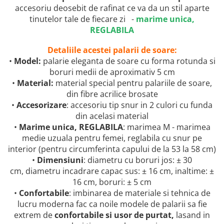
accesoriu deosebit de rafinat ce va da un stil aparte
tinutelor tale de fiecare zi -
marime unica,
REGLABILA
Detaliile acestei palarii de soare:
•
Model:
palarie eleganta de soare cu forma rotunda si
boruri medii de aproximativ 5 cm
•
Material:
material special pentru palariile de soare,
din fibre acrilice brosate
•
Accesorizare
: accesoriu tip snur in 2 culori cu funda
din acelasi material
•
Marime unica, REGLABILA
: marimea M - marimea
medie uzuala pentru femei, reglabila cu snur pe
interior (pentru circumferinta capului de la 53 la 58 cm)
•
Dimensiuni
: diametru cu boruri jos: ± 30
cm, diametru incadrare capac sus: ± 16 cm, inaltime: ±
16 cm, boruri: ± 5 cm
•
Confortabile
: imbinarea de materiale si tehnica de
lucru moderna fac ca noile modele de palarii sa fie
extrem de
confortabile si usor de purtat,
lasand in