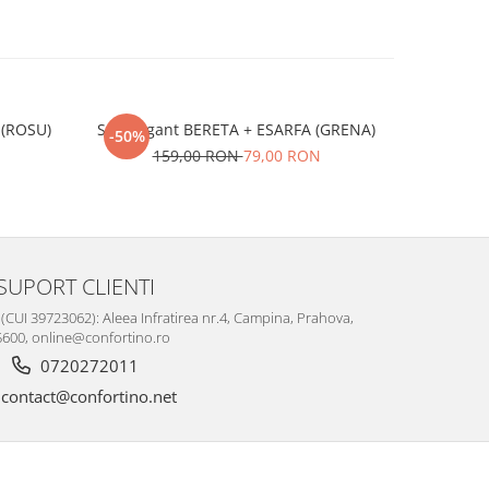
 (ROSU)
Set elegant BERETA + ESARFA (GRENA)
Set eleg
-50%
-50%
N
159,00 RON
79,00 RON
1
SUPORT CLIENTI
I 39723062): Aleea Infratirea nr.4, Campina, Prahova,
600, online@confortino.ro
0720272011
contact@confortino.net