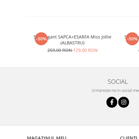
Set elegant SAPCA+ESARFA Miss Jollie
Set el
-50%
-50%
(ALBASTRU)
259,00 RON
129,00 RON
SOCIAL
Urmareste-ne in social me
MAGAZINUL MEU
CLIENTI