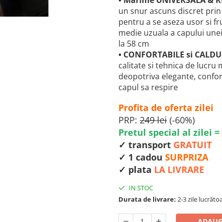
•
Marime UNIVERSALA & RE
un snur ascuns discret prin 
pentru a se aseza usor si 
medie uzuala a capului unei
la 58 cm
• CONFORTABILE si CALDU
calitate si tehnica de lucru
deopotriva elegante, confor
capul sa respire
Profita de oferta zilei
PRP:
249 lei
(-60%)
Pretul special al zilei = 
✓ transport
GRATUIT
✓ 1 cadou
SURPRIZA
✓ plata
LA LIVRARE
IN STOC
Durata de livrare:
2-3 zile lucrăt
ADAUG