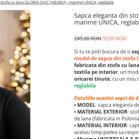
 stofa cu lana GLORIA CHIC (NEGRU) - marime UNICA, reglabila
Sapca eleganta din st
marime UNICA, reglab
249,00 RON
99,00 RON
Si tu te poti bucura de o
sa
model de sapca din stofa l
fabricata din stofa cu lan
textila pe interior
, un mode
oricarei tinute
,
cu un nou 
reglabila
Detaliile acestei sepci de
•
MODEL
: sapca eleganta d
• MATERIAL EXTERIOR
: sto
de lana (fabricata in Polonia
• MATERIAL INTERIOR
: cap
acelasi timp pielea sa respi