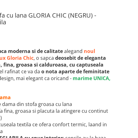
ofa cu lana GLORIA CHIC (NEGRU) -
ila
pca moderna si de calitate
alegand
noul
ux Gloria Chic
, o sapca
deosebit de eleganta
a, fina, groasa si calduroasa, cu captuseala
l rafinat ce va da
o nota aparte de feminitate
design, mai elegant ca oricand
-
marime UNICA,
 dama
e dama din stofa groasa cu lana
fa fina, groasa si placuta la atingere cu continut
)
tuseala textila ce ofera confort termic, laand in
ra