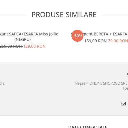
PRODUSE SIMILARE
egant SAPCA+ESARFA Miss Jollie
Set elegant BERETA + ESARFA
-50%
(NEGRU)
159,00 RON
79,00 RO
259,00 RON
129,00 RON
dia
Magazin ONLINE SHOP2GO SRL (CU
105
DATE COMERCIALE