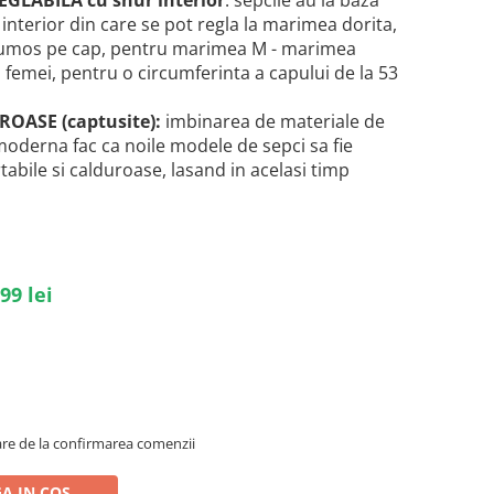
GLABILA cu snur interior
: sepcile au la baza
interior din care se pot regla la marimea dorita,
frumos pe cap, pentru marimea M - marimea
 femei, pentru o circumferinta a capului de la 53
ROASE (captusite)
:
imbinarea de materiale de
 moderna fac ca noile modele de sepci sa fie
tabile si calduroase,
lasand in acelasi timp
99 lei
oare de la confirmarea comenzii
A IN COS