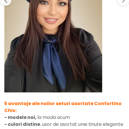
5 avantaje ale noilor seturi asortate Confortino
Chic:
- modele noi,
la moda acum
-
culori distine
, usor de asortat unei tinute elegante