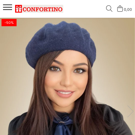
0,00
-50%