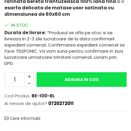
rafinata bereta frantuzeasca 100% lana fina
si o
esarfa delicata de matase usor satinata cu
dimensiunea de 60x60 cm
IN STOC
Durata de livrare:
*Produsul se afla pe stoc si se
livreaza in 2-3 zile lucratoare de la data confirmarii
expedierii comenzii. Confirmarea expedierii comenzii se
face TELEFONIC. Va vom suna pentru confirmare in ziua
lucratoare urmatoare trimiterii comenzii. Livram prin
DPD.
ADAUGA IN COS
Cod Produs:
BE-100-BL
Ai nevoie de ajutor?
0720272011
Cere informatii