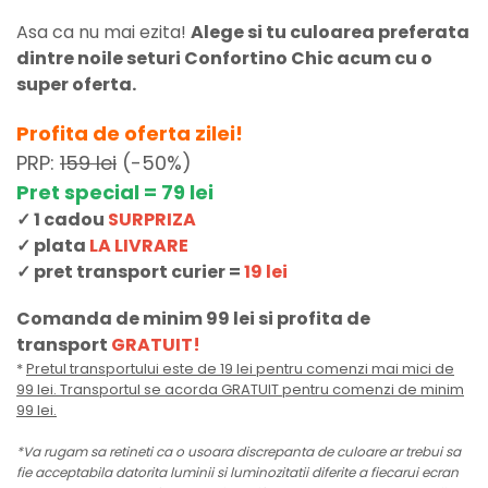
Asa ca nu mai ezita!
Alege si tu culoarea preferata
dintre noile seturi Confortino Chic acum cu o
super oferta.
Profita de oferta zilei!
PRP:
159 lei
(-50%)
Pret special = 79 lei
✓ 1 cadou
SURPRIZA
✓ plata
LA LIVRARE
✓ pret transport curier =
19 lei
Comanda de minim 99 lei si profita de
transport
GRATUIT!
*
Pretul transportului este de 19 lei pentru comenzi mai mici de
99 lei. Transportul se acorda GRATUIT pentru comenzi de minim
99 lei.
*Va rugam sa retineti ca o usoara discrepanta de culoare ar trebui sa
fie acceptabila datorita luminii si luminozitatii diferite a fiecarui ecran