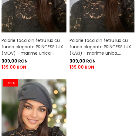
Palarie toca din fetru lux cu
Palarie toca din fetru lux cu
funda eleganta PRINCESS LUX
funda eleganta PRINCESS LUX
(MOV) - marime unica,
(KAKI) - marime unica,
reglabila
reglabila
309,00 RON
309,00 RON
139,00 RON
139,00 RON
-55%