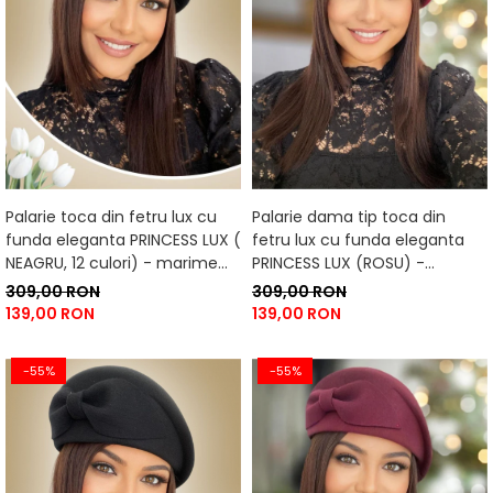
Palarie toca din fetru lux cu
Palarie dama tip toca din
funda eleganta PRINCESS LUX (
fetru lux cu funda eleganta
NEAGRU, 12 culori) - marime
PRINCESS LUX (ROSU) -
unica, reglabila
marime unica, reglabila
309,00 RON
309,00 RON
139,00 RON
139,00 RON
-55%
-55%