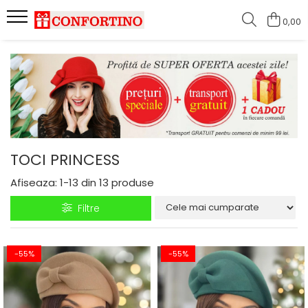
0,00
TOCI PRINCESS
Afiseaza:
1-
13
din
13
produse
Filtre
-55%
-55%