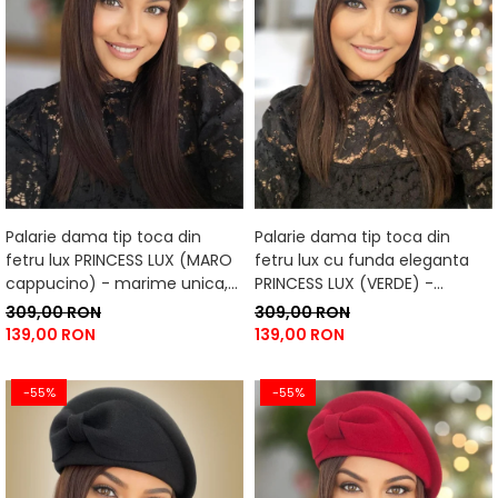
Palarie dama tip toca din
Palarie dama tip toca din
fetru lux PRINCESS LUX (MARO
fetru lux cu funda eleganta
cappucino) - marime unica,
PRINCESS LUX (VERDE) -
reglabila
marime unica, reglabila
309,00 RON
309,00 RON
139,00 RON
139,00 RON
-55%
-55%