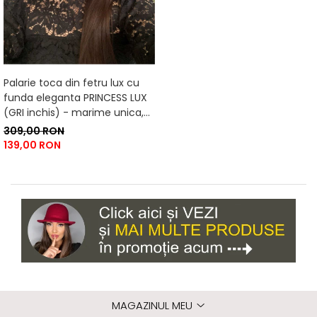
Palarie toca din fetru lux cu
funda eleganta PRINCESS LUX
(GRI inchis) - marime unica,
reglabila
309,00 RON
139,00 RON
MAGAZINUL MEU