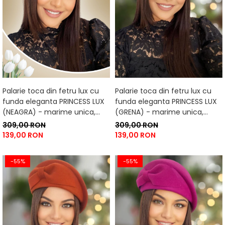
Palarie toca din fetru lux cu
Palarie toca din fetru lux cu
funda eleganta PRINCESS LUX
funda eleganta PRINCESS LUX
(NEAGRA) - marime unica,
(GRENA) - marime unica,
reglabila
reglabila
309,00 RON
309,00 RON
139,00 RON
139,00 RON
-55%
-55%