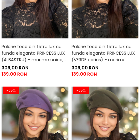
Palarie toca din fetru lux cu
Palarie toca din fetru lux cu
funda eleganta PRINCESS LUX
funda eleganta PRINCESS LUX
(ALBASTRU) - marime unica,
(VERDE aprins) - marime
reglabila
unica, reglabila
309,00 RON
309,00 RON
139,00 RON
139,00 RON
-55%
-55%