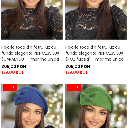
Palarie toca din fetru lux cu
Palarie toca din fetru lux cu
funda eleganta PRINCESS LUX
funda eleganta PRINCESS LUX
(CARAMIZIU) - marime unica,
(ROZ fucsia) - marime unica,
reglabila
reglabila
309,00 RON
309,00 RON
139,00 RON
139,00 RON
-55%
-55%