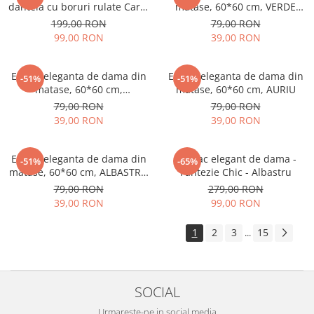
dantela cu boruri rulate Carla
matase, 60*60 cm, VERDE
Lux (ALB) - marime unica,
inchis
199,00 RON
79,00 RON
reglabila
99,00 RON
39,00 RON
Esarfa eleganta de dama din
Esarfa eleganta de dama din
-51%
-51%
matase, 60*60 cm,
matase, 60*60 cm, AURIU
BLEUMARIN
79,00 RON
79,00 RON
39,00 RON
39,00 RON
Esarfa eleganta de dama din
Rucsac elegant de dama -
-51%
-65%
matase, 60*60 cm, ALBASTRU
Fantezie Chic - Albastru
(turcoaz)
79,00 RON
279,00 RON
39,00 RON
99,00 RON
1
2
3
15
...
SOCIAL
Urmareste-ne in social media