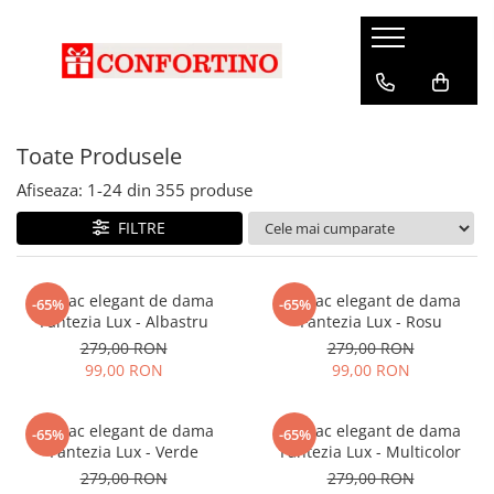
Toate Produsele
Afiseaza:
1-
24
din
355
produse
FILTRE
Rucsac elegant de dama
Rucsac elegant de dama
-65%
-65%
Fantezia Lux - Albastru
Fantezia Lux - Rosu
279,00 RON
279,00 RON
99,00 RON
99,00 RON
Rucsac elegant de dama
Rucsac elegant de dama
-65%
-65%
Fantezia Lux - Verde
Fantezia Lux - Multicolor
279,00 RON
279,00 RON