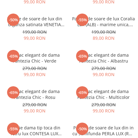
99,00 RON
99,00 RON
Palarie de soare de lux din
Palarie de soare de lux Coralia
-50%
-55%
organza satinata VENETIA
Lux (ALB) - marime unica,
CHIC (MOV+ARAMIU) - marime
reglabila
199,00 RON
199,00 RON
unica, reglabila
99,00 RON
89,00 RON
Rucsac elegant de dama
Rucsac elegant de dama
-65%
-65%
Fantezia Chic - Verde
Fantezia Chic - Albastru
279,00 RON
279,00 RON
99,00 RON
99,00 RON
Rucsac elegant de dama
Rucsac elegant de dama
-65%
-65%
Fantezia Chic - Rosu
Fantezia Chic - Multicolor
279,00 RON
279,00 RON
99,00 RON
99,00 RON
Palarie dama tip toca din
Palarie de soare de lux din in
-55%
-50%
fetru lux CONTESA LUX
cu semifunda PERLA LUX (ROZ