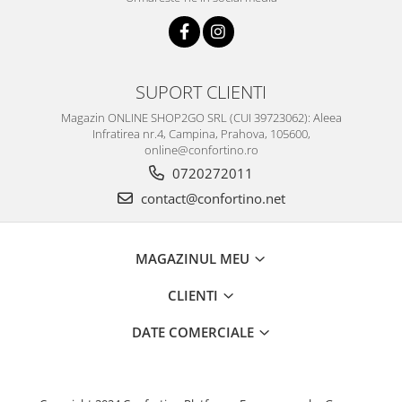
SUPORT CLIENTI
Magazin ONLINE SHOP2GO SRL (CUI 39723062): Aleea
Infratirea nr.4, Campina, Prahova, 105600,
online@confortino.ro
0720272011
contact@confortino.net
MAGAZINUL MEU
CLIENTI
DATE COMERCIALE