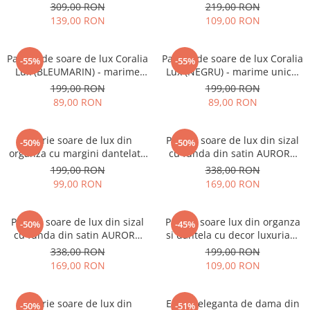
(GRENA) - marime unica,
perlat) - marime unica,
309,00 RON
219,00 RON
reglabila
reglabila
139,00 RON
109,00 RON
Palarie de soare de lux Coralia
Palarie de soare de lux Coralia
-55%
-55%
Lux (BLEUMARIN) - marime
Lux (NEGRU) - marime unica,
unica, reglabila
reglabila
199,00 RON
199,00 RON
89,00 RON
89,00 RON
Palarie soare de lux din
Palarie soare de lux din sizal
-50%
-50%
organza cu margini dantelate
cu funda din satin AURORA
SPLENDOR LUX (NEGRU) -
LUX (GRENA) - marime unica,
199,00 RON
338,00 RON
marime unica, reglabila
reglabila
99,00 RON
169,00 RON
Palarie soare de lux din sizal
Palarie soare lux din organza
-50%
-45%
cu funda din satin AURORA
si dantela cu decor luxuriant
LUX (ROZ pudra) - marime
AMERICA CHIC (NEGRU) -
338,00 RON
199,00 RON
unica, reglabila
marime unica, reglabila
169,00 RON
109,00 RON
Palarie soare de lux din
Esarfa eleganta de dama din
-50%
-51%